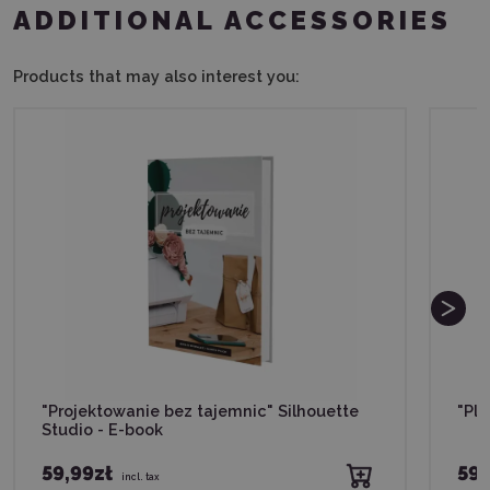
ADDITIONAL ACCESSORIES
Products that may also interest you:
"Projektowanie bez tajemnic" Silhouette
"Plo
Studio - E-book
59,99zł
59,
incl. tax