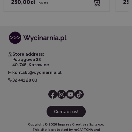
250,00zł
25
incl. tax
Store address:
Pstrągowa 38
40-748, Katowice
kontakt@wycinarnia.pl
32 441 28 83
Contact us!
Copyright ©
2026
Impress Creatives Sp. z o.o.
This site is protected by reCAPTCHA and