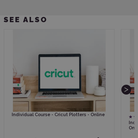
SEE ALSO
Individual Course - Cricut Plotters - Online
Indi
Onl