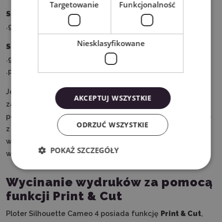
Targetowanie
Funkcjonalność
Silhouette Studio Designer Edition
: .png, .jpeg, .bmp,
.gif, .tiff, .gsd, .dxf, .svg
Niesklasyfikowane
Silhouette Studio Business Edition
: .png, .jpeg, .bmp,
.gif, .tiff, .gsd, .dxf, .svg, .dst, .exp, .jef, .xxx, .ai, .eps, .cdr,
.pdf
Jeśli tworzysz w Corel DRAW lub Adobe Illustrator, możesz
AKCEPTUJ WSZYSTKIE
zaopatrzyć się we wtyczkę
Silhouette Connect
, za
pomocą której prześlesz pliki do urządzenia bezpośrednio
ODRZUĆ WSZYSTKIE
z programu. Należy jednak pamiętać, że wtyczka
współpracuje z wybranymi wersjami programów,
POKAŻ SZCZEGÓŁY
wymienionymi w opisie produktu.
Wycinanie wydruków za pomocą
funkcji Print & Cut
Ploter Silhouette Cameo 4 posiada funkcję
Print & Cut
,