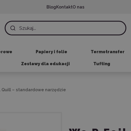
Blog
Kontakt
O nas
erowe
Papiery i folie
Termotransfer
Zestawy dla edukacji
Tufting
l Quill – standardowe narzędzie