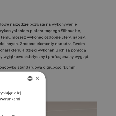
ardowe narzędzie pozwala na wykonywanie
ykorzystaniem plotera tnącego Silhouette,
ki temu możesz wykonać ozdobne litery, napisy,
iele innych. Złocone elementy nadadzą Twoim
charakteru, a dzięki wykonaniu ich za pomocą
ły wyjątkowo estetyczny i profesjonalny wygląd.
ońcówkę standardową o grubości 1,5mm.
×
stając z tej
ENGLISH
z warunkami
POLISH