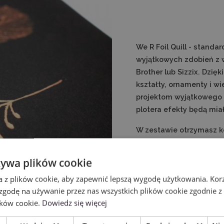
We R Foil Quill - stand
wyjątkowych zdobień z w
Brother lub Sizzix. Dzię
kształty, ornamenty i w
projektom wyjątkowego 
plotera efekty będą mia
W zestawie otrzymasz k
żywa plików cookie
a z plików cookie, aby zapewnić lepszą wygodę użytkowania. Korzy
 zgodę na używanie przez nas wszystkich plików cookie zgodnie 
ików cookie.
Dowiedz się więcej