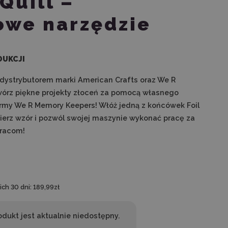
Quill –
owe narzędzie
DUKCJI
m dystrybutorem marki American Crafts oraz We R
órz piękne projekty złoceń za pomocą własnego
ll firmy We R Memory Keepers! Włóż jedną z końcówek Foil
bierz wzór i pozwól swojej maszynie wykonać pracę za
pracom!
ch 30 dni:
189,99zł
odukt jest aktualnie niedostępny.