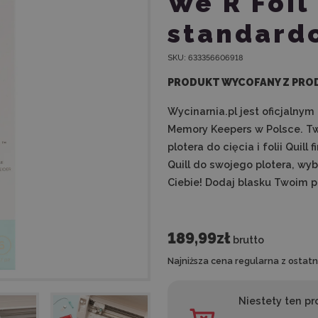
We R Foil 
standard
SKU:
633356606918
PRODUKT WYCOFANY Z PRO
Wycinarnia.pl jest oficjalny
Memory Keepers w Polsce. Tw
plotera do cięcia i folii Qui
Quill do swojego plotera, wy
Ciebie! Dodaj blasku Twoim 
189,99zł
brutto
Najniższa cena regularna z ostatni
Niestety ten pr