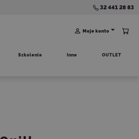
32 441 28 83
Moje konto
Szkolenia
Inne
OUTLET