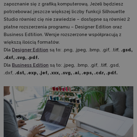
zapoznanie się z grafiką komputerową. Jeżeli będziesz
potrzebować jeszcze większej liczby funkcji Silhouette
Studio również cię nie zawiedzie – dostępne są również 2
płatne rozszerzenia programu – Designer Edition oraz
Business Edtition. Wersje rozszerzone współpracują z
większą ilością formatów.
Dla
Designer Edition
są to: .png, .jpeg, .bmp, .gif, .tiff,
.gsd,
.dxf, .svg, .pdf.
Dla
Business Edition
są to: .jpeg, .bmp, .gif, .tiff, .gsd,
.dxf,
.dst, .exp, .jef, .xxx, .svg, .ai, .eps, .cdr, .pdf.