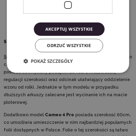
AKCEPTUJ WSZYSTKIE
Silhouette Cameo 4 PRO i cięcie folii
ODRZUĆ WSZYSTKIE
Silhouette Cameo 4
to największy z ploterów Silhouette do
POKAŻ SZCZEGÓŁY
cięcia folii samoprzylepnych oraz flex i flock. Ploter
posiada zewnętrzny podajnik do folii z możliwością
regulacji szerokości oraz odcinak ułatwiający oddzielenie
wzoru od rolki. Jednakże w tym modelu w przypadku
dłuższych arkuszy zalecane jest wycinanie ich na macie
ploterowej.
Dodatkowo model
Cameo 4 Pro
posiada szerokość 60cm,
co umożliwia umieszczenie w nim najbardziej popularnych
folii dostępnych w Polsce. Folie o tej szerokości są łatwo