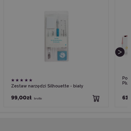
Pod
Plu
Zestaw narzędzi Silhouette - biały
99,00zł
619
brutto