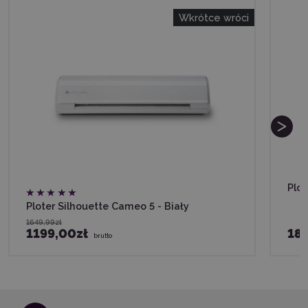
Wkrótce wróci
Plot
Ploter Silhouette Cameo 5 - Biały
1649,99zł
1199,00zł
189
brutto