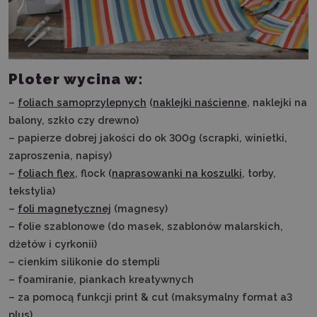
Ploter wycina w:
–
foliach samoprzylepnych
(
naklejki naścienne
, naklejki na
balony, szkło czy drewno)
– papierze dobrej jakości do ok 300g (scrapki, winietki,
zaproszenia, napisy)
–
foliach flex
, flock (
naprasowanki na koszulki
, torby,
tekstylia)
–
foli magnetycznej
(magnesy)
– folie szablonowe (do masek, szablonów malarskich,
dżetów i cyrkonii)
– cienkim silikonie do stempli
– foamiranie, piankach kreatywnych
– za pomocą funkcji print & cut (maksymalny format a3
plus)