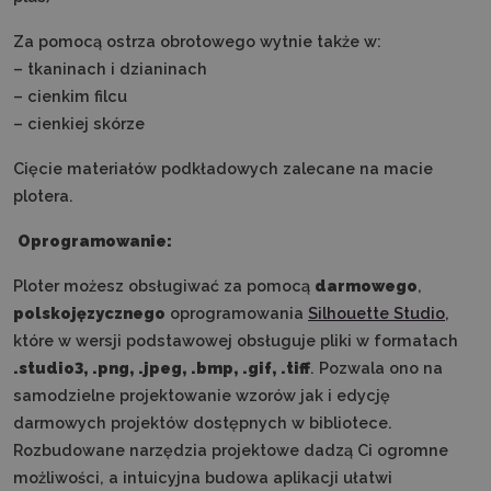
Za pomocą ostrza obrotowego wytnie także w:
– tkaninach i dzianinach
– cienkim filcu
– cienkiej skórze
Cięcie materiałów podkładowych zalecane na macie
plotera.
Oprogramowanie:
Ploter możesz obsługiwać za pomocą
darmowego
,
polskojęzycznego
oprogramowania
Silhouette Studio
,
które w wersji podstawowej obsługuje pliki w formatach
.studio3, .png, .jpeg, .bmp, .gif, .tiff
. Pozwala ono na
samodzielne projektowanie wzorów jak i edycję
darmowych projektów dostępnych w bibliotece.
Rozbudowane narzędzia projektowe dadzą Ci ogromne
możliwości, a intuicyjna budowa aplikacji ułatwi