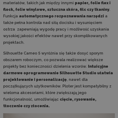
materiałów, takich jak między innymi
papier, folie flex i
flock, folie winylowe, sztuczna skóra, filc czy tkaniny
.
Funkcja
automatycznego rozpoznawania narzędzi
a
także pełna kontrola nad siłą docisku i wysunięciem
ostrza zapewniają wygodę pracy i możliwość uzyskania
wysokiej jakości efektów nawet przy skomplikowanych
projektach.
Silhouette Cameo 5 wyróżnia się także dosyć sporym
obszarem roboczym, co pozwala realizować większe
projekty bez konieczności dzielenia wzorów.
I
ntuicyjne
darmowe oprogramowanie Silhouette Studio ułatwia
projektowanie i personalizację
, nawet dla
początkujących użytkowników. Ploter jest kompatybilny z
wieloma akcesoriami, które zwiększają jego
funkcjonalność, umożliwiając
cięcie, rysowanie,
tłoczenie czy złocenia.