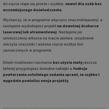
do cięcia staje się proste i szybkie,
nawet dla osób bez
wcześniejszego doświadczenia
.
Wystarczy, że w programie włączysz znaczniki(pasery), a
następnie wydrukujesz projekt
na dowolnej drukarce
laserowej lub atramentowej
. Następnie po
umieszczeniu arkusza na macie plotera, urządzenie
odczyta znaczniki i wykona cięcie wzdłuż linii
zaznaczonych w programie.
Dzięki możliwości nacinania
bez użycia maty
jeszcze
łatwiej przygotujesz dowolne naklejki a
funkcja
powtarzania ostatniego zadania sprawi, że szybko i
wygodnie powielisz swoje projekty