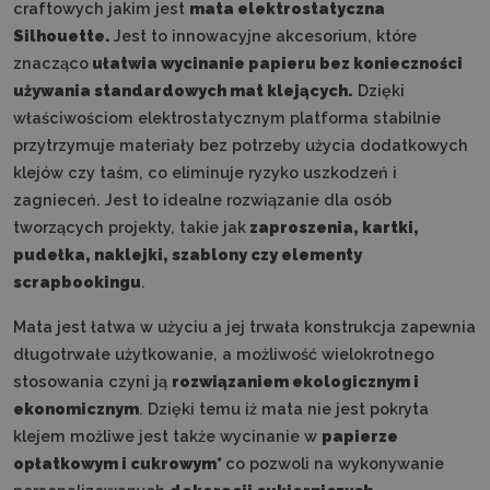
craftowych jakim jest
mata elektrostatyczna
Silhouette.
Jest to innowacyjne akcesorium, które
znacząco
ułatwia wycinanie papieru bez konieczności
używania standardowych mat klejących.
Dzięki
właściwościom elektrostatycznym platforma stabilnie
przytrzymuje materiały bez potrzeby użycia dodatkowych
klejów czy taśm, co eliminuje ryzyko uszkodzeń i
zagnieceń. Jest to idealne rozwiązanie dla osób
tworzących projekty, takie jak
zaproszenia, kartki,
pudełka, naklejki, szablony czy elementy
scrapbookingu
.
Mata jest łatwa w użyciu a jej trwała konstrukcja zapewnia
długotrwałe użytkowanie, a możliwość wielokrotnego
stosowania czyni ją
rozwiązaniem ekologicznym i
ekonomicznym
. Dzięki temu iż mata nie jest pokryta
klejem możliwe jest także wycinanie w
papierze
opłatkowym i cukrowym*
co pozwoli na wykonywanie