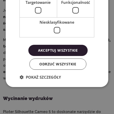
Targetowanie
Funkcjonalność
Jest niezastąpiony przy tworzeniu personalizowanych
naklejek, etykiet, oznaczeń reklamowych, dekoracji
Niesklasyfikowane
ściennych, naklejek na balony i ścianki czy napisów na
samochody
.
Możesz również przygotowywać
naprasowanki na odzież,
torby, czapki czy tekstylia domowe
, co czyni ploter
AKCEPTUJ WSZYSTKIE
doskonałym wyborem dla firm zajmujących się
personalizacją produktów. W zestawie z ploterem
ODRZUĆ WSZYSTKIE
otrzymasz podajnik do folii z
automatycznym
odcinakiem
, co uczyni cięcie bezpośrednio z rolki jeszcze
POKAŻ SZCZEGÓŁY
wygodniejszym.
Wycinanie wydruków
Ploter Silhouette Cameo 5 to doskonałe narzędzie do