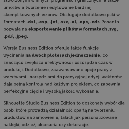
stworzonymi w innych programach graficznych, a także
umożliwia tworzenie i edytowanie bardziej
skomplikowanych wzorów. Obsługuje dodatkowo pliki w
formatach
.dst, .exp, .jef, .xxx, .ai, .eps, .cdr.
Ponadto
pozwala na
eksportowanie plików w formatach .svg,
.pdf, .jpeg.
Wersja Business Edition oferuje także funkcje
wycinania
na dwóch ploterach jednocześnie
, co
znacząco zwiększa efektywność i oszczędza czas w
produkcji. Dodatkowo, zaawansowane opcje pracy z
warstwami i narzędziami do precyzyjnej edycji wektorów
dają pełną kontrolę nad każdym projektem, co zapewnia
perfekcyjne cięcie i wysoką jakość wykonania.
Silhouette Studio Business Edition to doskonały wybór dla
osób, które prowadzą działalność opartą na
tworzeniu
produktów na zamówienie, takich jak personalizowane
naklejki, odzież, akcesoria czy dekoracje.