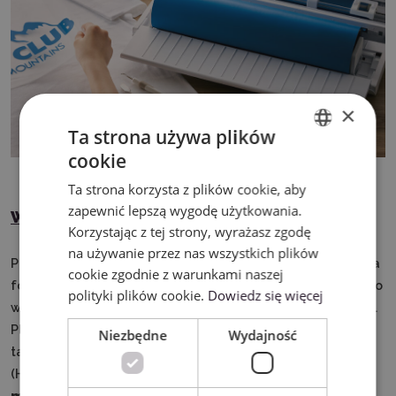
×
Ta strona używa plików
cookie
ENGLISH
Ta strona korzysta z plików cookie, aby
POLISH
zapewnić lepszą wygodę użytkowania.
Wycinanie folii
Korzystając z tej strony, wyrażasz zgodę
na używanie przez nas wszystkich plików
Ploter Silhouette Cameo 5 to idealne urządzenie do cięcia
cookie zgodnie z warunkami naszej
folii, oferujące szerokie możliwości zastosowania zarówno
polityki plików cookie.
Dowiedz się więcej
w domu, na kreatywnych warsztatach jak i w małej firmie.
Ploter doskonale radzi sobie z różnymi rodzajami folii,
Niezbędne
Wydajność
takimi jak
folia winylowa
,
termotransferowa
(HTV/FLEX/FLOCK),
samoprzylepna
,
szablonowa czy
magnetyczna
.