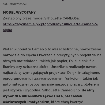
SKU:
819177026641
MODEL WYCOFANY
Zastąpiony przez model Silhouette CAMEO5a:
https://wycinarnia.pl/pl/produkty/silhouette-cameo-5-
alpha
Ploter Silhouette Cameo 5 to wszechstronne, nowoczesne
narzędzie do cięcia i tworzenia precyzyjnych projektów na
różnych materiałach, takich jak papier, folie, cienki filc i
tkaniny czy sztuczna skóra. Umożliwia realizację nawet
najbardziej wymagających projektów. Dzięki intuicyjnemu
oprogramowaniu i zaawansowanym funkcjom, takim jak
automatyczne rozpoznawanie narzędzi praca z ploterem
jest szybka i wygodna. Silhouette Cameo 5 to
idealny
wybór dla
miłośników rękodzieła
,
placówek
oświatowych
i
małych firm
, które chcą tworzyć