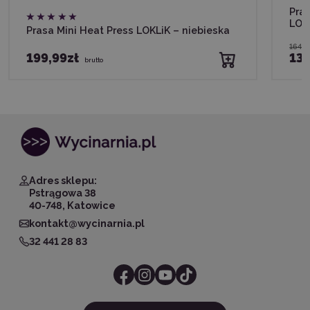
Pra
LOK
Prasa Mini Heat Press LOKLiK – niebieska
1649,
199,99zł
13
brutto
Adres sklepu:
Pstrągowa 38
40-748, Katowice
kontakt@wycinarnia.pl
32 441 28 83