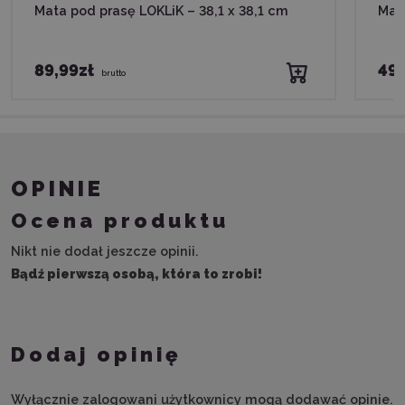
Mata pod prasę LOKLiK – 38,1 x 38,1 cm
Mat
89,99zł
49,
brutto
OPINIE
Ocena produktu
Nikt nie dodał jeszcze opinii.
Bądź pierwszą osobą, która to zrobi!
Dodaj opinię
Wyłącznie zalogowani użytkownicy mogą dodawać opinie.