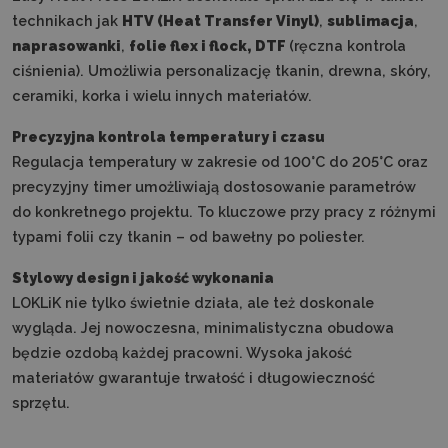
technikach jak
HTV (Heat Transfer Vinyl)
,
sublimacja
,
naprasowanki
,
folie flex i flock, DTF
(ręczna kontrola
ciśnienia). Umożliwia personalizację tkanin, drewna, skóry,
ceramiki, korka i wielu innych materiałów.
Precyzyjna kontrola temperatury i czasu
Regulacja temperatury w zakresie od 100°C do 205°C oraz
precyzyjny timer umożliwiają dostosowanie parametrów
do konkretnego projektu. To kluczowe przy pracy z różnymi
typami folii czy tkanin – od bawełny po poliester.
Stylowy design i jakość wykonania
LOKLiK nie tylko świetnie działa, ale też doskonale
wygląda. Jej nowoczesna, minimalistyczna obudowa
będzie ozdobą każdej pracowni. Wysoka jakość
materiałów gwarantuje trwałość i długowieczność
sprzętu.