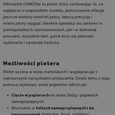
Silhouette CAMEO5a to ploter, który zachowując to, co
najlepsze w poprzednim modelu, jednocześnie oferuje
jeszcze większy komfort pracy, lepszą precyzję i
nowoczesny wygląd. Idealnie sprawdzi się zarówno w
profesjonalnych zastosowaniach, jak i w domowej
pracowni, wszędzie tam, gdzie liczy się pewność
wykonania i swoboda twórcza.
Możliwości plotera
Ploter wycina w wielu materiałach i współpracuje z
najnowszymi narzędziami producenta. Dzięki temu z jego
pomocą wykonasz wiele projektów takich jak:
Cięcie w papierach
do około 300g i papierach
samoprzylepnych
Wycinanie w
foliach samoprzylepnych i do
naprasowanek
(folie flex, flock, subliflex)