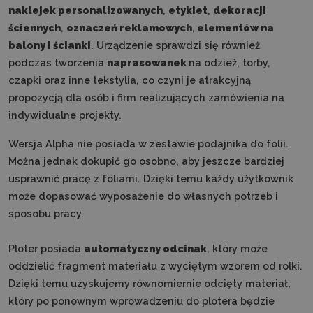
naklejek personalizowanych
,
etykiet
,
dekoracji
ściennych
,
oznaczeń reklamowych
,
elementów na
balony i ścianki
. Urządzenie sprawdzi się również
podczas tworzenia
naprasowanek
na odzież, torby,
czapki oraz inne tekstylia, co czyni je atrakcyjną
propozycją dla osób i firm realizujących zamówienia na
indywidualne projekty.
Wersja Alpha nie posiada w zestawie podajnika do folii.
Można jednak dokupić go osobno, aby jeszcze bardziej
usprawnić pracę z foliami. Dzięki temu każdy użytkownik
może dopasować wyposażenie do własnych potrzeb i
sposobu pracy.
Ploter posiada
automatyczny odcinak
, który może
oddzielić fragment materiału z wyciętym wzorem od rolki.
Dzięki temu uzyskujemy równomiernie odcięty materiał,
który po ponownym wprowadzeniu do plotera będzie