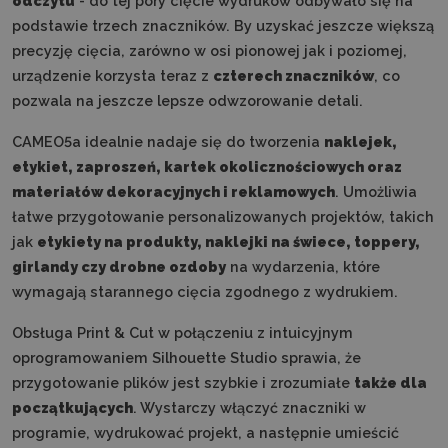
odczytu
- do tej pory cięcie wydruków odbywało się na
podstawie trzech znaczników. By uzyskać jeszcze większą
precyzję cięcia, zarówno w osi pionowej jak i poziomej,
urządzenie korzysta teraz z
czterech znaczników
, co
pozwala na jeszcze lepsze odwzorowanie detali.
CAMEO5a idealnie nadaje się do tworzenia
naklejek,
etykiet, zaproszeń, kartek okolicznościowych oraz
materiałów dekoracyjnych i reklamowych
. Umożliwia
łatwe przygotowanie personalizowanych projektów, takich
jak
etykiety na produkty, naklejki na świece, toppery,
girlandy czy drobne ozdoby
na wydarzenia, które
wymagają starannego cięcia zgodnego z wydrukiem.
Obsługa Print & Cut w połączeniu z intuicyjnym
oprogramowaniem Silhouette Studio sprawia, że
przygotowanie plików jest szybkie i zrozumiałe
także dla
początkujących
. Wystarczy włączyć znaczniki w
programie, wydrukować projekt, a następnie umieścić