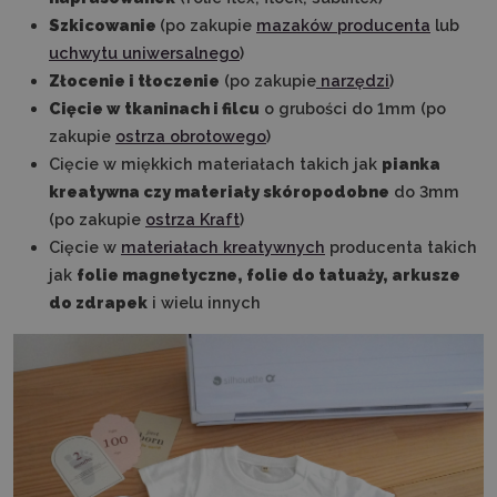
Szkicowanie
(po zakupie
mazaków producenta
lub
uchwytu uniwersalnego
)
Złocenie i tłoczenie
(po zakupie
narzędzi
)
Cięcie w
tkaninach i filcu
o grubości do 1mm (po
zakupie
ostrza obrotowego
)
Cięcie w miękkich materiałach takich jak
pianka
kreatywna czy materiały skóropodobne
do 3mm
(po zakupie
ostrza Kraft
)
Cięcie w
materiałach kreatywnych
producenta takich
jak
folie magnetyczne, folie do tatuaży, arkusze
do zdrapek
i wielu innych