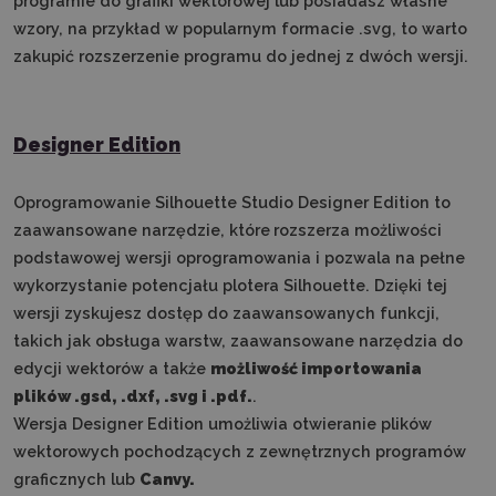
programie do grafiki wektorowej lub posiadasz własne
wzory, na przykład w popularnym formacie .svg, to warto
zakupić rozszerzenie programu do jednej z dwóch wersji.
Designer Edition
Oprogramowanie Silhouette Studio Designer Edition to
zaawansowane narzędzie, które
rozszerza możliwości
podstawowej wersji oprogramowania i pozwala na pełne
wykorzystanie potencjału plotera Silhouette. Dzięki tej
wersji zyskujesz dostęp do zaawansowanych funkcji,
takich jak obsługa warstw, zaawansowane narzędzia do
edycji wektorów a także
możliwość importowania
plików .gsd, .dxf, .svg i .pdf.
.
Wersja Designer Edition umożliwia otwieranie plików
wektorowych pochodzących z zewnętrznych programów
graficznych lub
Canvy.