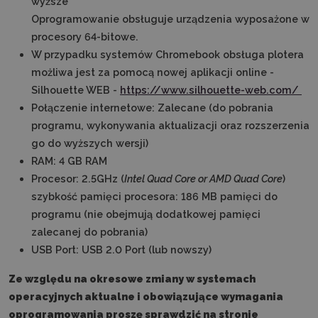
wyższe
Oprogramowanie obsługuje urządzenia wyposażone w
procesory 64-bitowe.
W przypadku systemów Chromebook obsługa plotera
możliwa jest za pomocą nowej aplikacji online -
Silhouette WEB -
https://www.silhouette-web.com/
Połączenie internetowe: Zalecane (do pobrania
programu, wykonywania aktualizacji oraz rozszerzenia
go do wyższych wersji)
RAM: 4 GB RAM
Procesor:
2.5GHz
(
Intel Quad Core or AMD Quad Core
)
szybkość pamięci procesora: 186 MB pamięci do
programu (nie obejmują dodatkowej pamięci
zalecanej do pobrania)
USB Port: USB 2.0 Port (lub nowszy)
Ze względu na okresowe zmiany w systemach
operacyjnych aktualne i obowiązujące wymagania
oprogramowania proszę sprawdzić na stronie