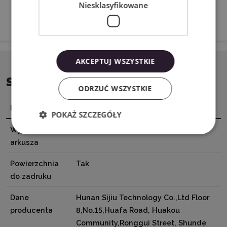
Niesklasyfikowane
AKCEPTUJ WSZYSTKIE
SPECYFIKACJA
ODRZUĆ WSZYSTKIE
Nazwa
Wartość
POKAŻ SZCZEGÓŁY
Wymiary
A4 (21 x 29,7 cm)
arkusza
Powierzchnia
Tak
do zadruku
Dane
Hunan Sijiu Technology Co.,Ltd Floor
producenta
8,No.15,Huafa Road, Huakou
Community,Ronggui Street, Shunde