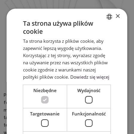
×
Ta strona używa plików
cookie
ENGLISH
Ta strona korzysta z plików cookie, aby
POLISH
zapewnić lepszą wygodę użytkowania.
Korzystając z tej strony, wyrażasz zgodę
na używanie przez nas wszystkich plików
cookie zgodnie z warunkami naszej
polityki plików cookie.
Dowiedz się więcej
Niezbędne
Wydajność
Pakiet zawiera 140 arkuszy papieru do sublimacji w
formacie A4, o gramaturze 120g/m². Pozwala na
maksymalne wykorzystanie zalet metody sublimacji,
Targetowanie
Funkcjonalność
takich jak trwałość i odporność na spieranie i wysokie
temperatury, z wyjątkową ostrością i bogatą kolorystyką
wykonywanych projektów.