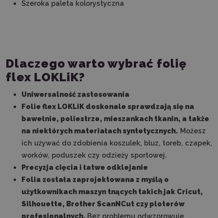
Szeroka paleta kolorystyczna
Dlaczego warto wybrać folię
flex LOKLiK?
Uniwersalność zastosowania
Folie flex LOKLiK doskonale sprawdzają się na
bawełnie, poliestrze, mieszankach tkanin, a także
na niektórych materiałach syntetycznych.
Możesz
ich używać do zdobienia koszulek, bluz, toreb, czapek,
worków, poduszek czy odzieży sportowej.
Precyzja cięcia i łatwe odklejanie
Folia została zaprojektowana z myślą o
użytkownikach maszyn tnących takich jak Cricut,
Silhouette, Brother ScanNCut czy ploterów
profesjonalnych.
Bez problemu odwzorowuje