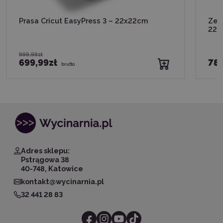
Prasa Cricut EasyPress 3 – 22x22cm
Zest
22x
999,99zł
699,99zł
789
brutto
Adres sklepu:
Pstrągowa 38
40-748, Katowice
kontakt@wycinarnia.pl
32 441 28 83