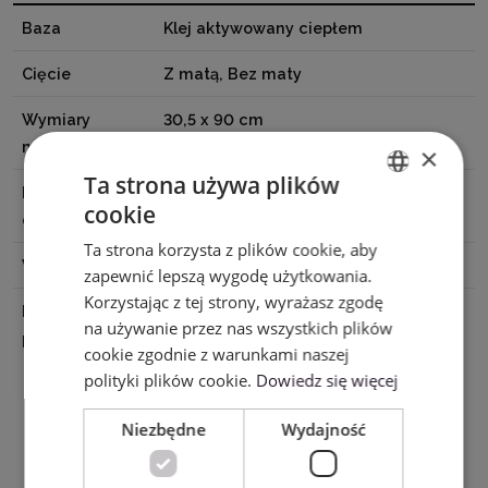
Baza
Klej aktywowany ciepłem
Cięcie
Z matą, Bez maty
Wymiary
30,5 x 90 cm
materiału
×
Ta strona używa plików
Powierzchnia
Nie
cookie
ENGLISH
do zadruku
Ta strona korzysta z plików cookie, aby
POLISH
Wykończenie
Brokatowe
zapewnić lepszą wygodę użytkowania.
Korzystając z tej strony, wyrażasz zgodę
Dane
Hunan Sijiu Technology Co.,Ltd Floor
na używanie przez nas wszystkich plików
producenta
8,No.15,Huafa Road, Huakou
cookie zgodnie z warunkami naszej
Community,Ronggui Street, Shunde
polityki plików cookie.
Dowiedz się więcej
District,Foshan city, Guangdong
Province,China Kontakt Kenny Huang
Niezbędne
Wydajność
E-mail kenny@sijiutech.com Telefon (
+ 86) 13751503800