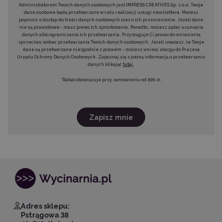
Administratorem Twoich danych osobowych jest IMPRESS CREATIVES Sp. z o.o. Twoje
dane osobowe będą przetwarzane w celu realizacji usługi newslettera. Możesz
poprosić o dostęp do treści danych osobowych oraz o ich przeniesienie. Jeżeli dane
nie są prawidłowe - masz prawo ich sprostowania. Ponadto, możesz żądać usunięcia
danych albo ograniczenia ich przetwarzania. Przysługuje Ci prawo do wniesienia
sprzeciwu wobec przetwarzania Twoich danych osobowych. Jeżeli uważasz, że Twoje
dane są przetwarzane niezgodnie z prawem - możesz wnieść skargę do Prezesa
Urzędu Ochrony Danych Osobowych. Zapoznaj się z pełną informacją o przetwarzaniu
danych klikając
tutaj
.
*Rabat obowiązuje przy zamówieniu od 899 zł.
Zapisz mnie
Adres sklepu:
Pstrągowa 38