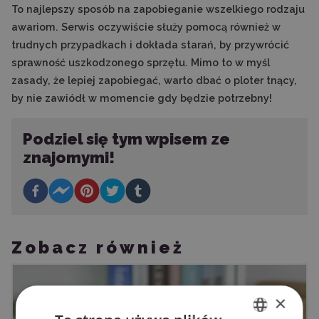
To najlepszy sposób na zapobieganie wszelkiego rodzaju
awariom. Serwis oczywiście służy pomocą również w
trudnych przypadkach i dokłada starań, by przywrócić
sprawność uszkodzonego sprzętu. Mimo to w myśl
zasady, że lepiej zapobiegać, warto dbać o ploter tnący,
by nie zawiódł w momencie gdy będzie potrzebny!
Podziel się tym wpisem ze
znajomymi!
Zobacz również
×