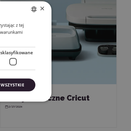
×
stając z tej
ENGLISH
z warunkami
POLISH
esklasyfikowane
 WSZYSTKIE
Prasy termiczne Cricut
2/27/2024