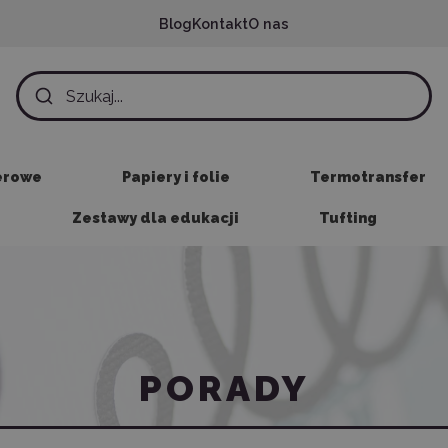
Blog
Kontakt
O nas
erowe
Papiery i folie
Termotransfer
Zestawy dla edukacji
Tufting
PORADY