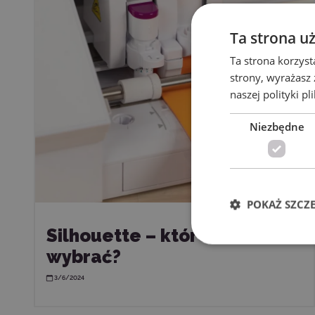
Ta strona u
Ta strona korzyst
strony, wyrażasz
naszej polityki pl
Niezbędne
POKAŻ SZCZ
Silhouette – które ostrze
wybrać?
3/6/2024