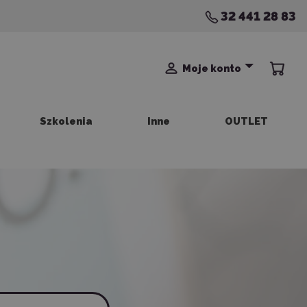
32 441 28 83
Moje konto
Szkolenia
Inne
OUTLET