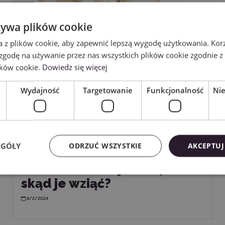
żywa plików cookie
a z plików cookie, aby zapewnić lepszą wygodę użytkowania. Korzy
 zgodę na używanie przez nas wszystkich plików cookie zgodnie 
ików cookie.
Dowiedz się więcej
Wydajność
Targetowanie
Funkcjonalność
Ni
EGÓŁY
ODRZUĆ WSZYSTKIE
AKCEPTUJ
Darmowe wzory do cięcia –
skąd je wziąć?
8/2/2024