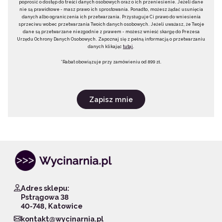
poprosić o dostęp do treści danych osobowych oraz o ich przeniesienie. Jeżeli dane
nie są prawidłowe - masz prawo ich sprostowania. Ponadto, możesz żądać usunięcia
danych albo ograniczenia ich przetwarzania. Przysługuje Ci prawo do wniesienia
sprzeciwu wobec przetwarzania Twoich danych osobowych. Jeżeli uważasz, że Twoje
dane są przetwarzane niezgodnie z prawem - możesz wnieść skargę do Prezesa
Urzędu Ochrony Danych Osobowych. Zapoznaj się z pełną informacją o przetwarzaniu
danych klikając
tutaj
.
*Rabat obowiązuje przy zamówieniu od 899 zł.
Zapisz mnie
Adres sklepu:
Pstrągowa 38
40-748, Katowice
kontakt@wycinarnia.pl