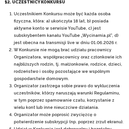
§2. UCZESTNICY KONKURSU
Uczestnikiem Konkursu może być każda osoba
fizyczna, która: a) ukończyła 18 lat, b) posiada
aktywne konto w serwisie YouTube, c) jest
subskrybentem kanału YouTube „Wycinarnia.pl”, d)
jest obecna na transmisji live w dniu 01.06.2026 r.
W Konkursie nie mogą brać udziału pracownicy
Organizatora, współpracownicy oraz członkowie ich
najbliższych rodzin, tj. małżonkowie, rodzice, dzieci,
rodzeństwo i osoby pozostające we wspólnym
gospodarstwie domowym.
Organizator zastrzega sobie prawo do wykluczenia
uczestników, którzy naruszają warunki Regulaminu,
w tym poprzez spamowanie czatu, korzystanie z
wielu kont lub inne nieuczciwe działania.
Organizator może poprosić zwycięzcę o
potwierdzenie subskrypcji (np. poprzez zrzut ekranu).
Udział w Konkursie jest dobrowolny i bezpłatny.