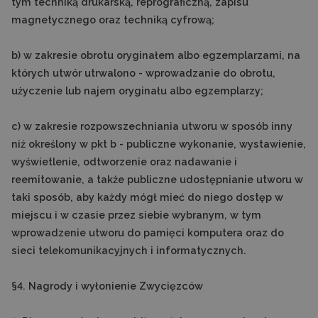
tym techniką drukarską, reprograficzną, zapisu
magnetycznego oraz techniką cyfrową;
b) w zakresie obrotu oryginałem albo egzemplarzami, na
których utwór utrwalono - wprowadzanie do obrotu,
użyczenie lub najem oryginału albo egzemplarzy;
c) w zakresie rozpowszechniania utworu w sposób inny
niż określony w pkt b - publiczne wykonanie, wystawienie,
wyświetlenie, odtworzenie oraz nadawanie i
reemitowanie, a także publiczne udostępnianie utworu w
taki sposób, aby każdy mógł mieć do niego dostęp w
miejscu i w czasie przez siebie wybranym, w tym
wprowadzenie utworu do pamięci komputera oraz do
sieci telekomunikacyjnych i informatycznych.
§4. Nagrody i wyłonienie Zwycięzców