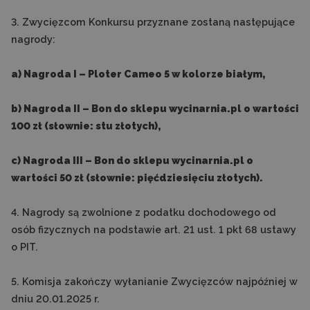
3. Zwycięzcom Konkursu przyznane zostaną następujące
nagrody:
a) Nagroda I – Ploter Cameo 5 w kolorze białym,
b) Nagroda II – Bon do sklepu wycinarnia.pl o wartości
100 zł (słownie: stu złotych),
c) Nagroda III – Bon do sklepu wycinarnia.pl o
wartości 50 zł (słownie: pięćdziesięciu złotych).
4. Nagrody są zwolnione z podatku dochodowego od
osób fizycznych na podstawie art. 21 ust. 1 pkt 68 ustawy
o PIT.
5. Komisja zakończy wyłanianie Zwycięzców najpóźniej w
dniu 20.01.2025 r.