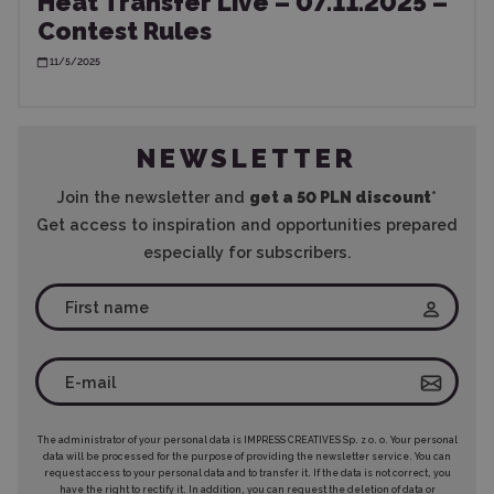
Heat Transfer Live – 07.11.2025 –
Contest Rules
11/5/2025
NEWSLETTER
Join the newsletter and
get a 50 PLN discount
*
Get access to inspiration and opportunities prepared
especially for subscribers.
The administrator of your personal data is IMPRESS CREATIVES Sp. z o. o. Your personal
data will be processed for the purpose of providing the newsletter service. You can
request access to your personal data and to transfer it. If the data is not correct, you
have the right to rectify it. In addition, you can request the deletion of data or