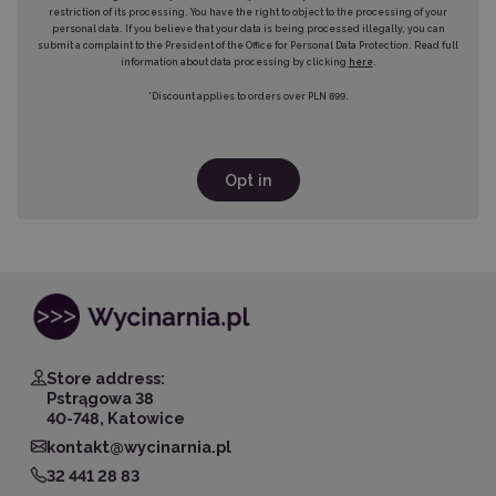
restriction of its processing. You have the right to object to the processing of your
personal data. If you believe that your data is being processed illegally, you can
submit a complaint to the President of the Office for Personal Data Protection. Read full
information about data processing by clicking
here
.
*Discount applies to orders over PLN 899.
Opt in
Store address:
Pstrągowa 38
40-748, Katowice
kontakt@wycinarnia.pl
32 441 28 83