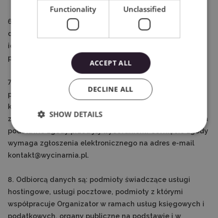
Functionality
Unclassified
6. Organizator realizuje prawa osób, których dane
dotyczą, tj. dostępu do treści swoich danych oraz prawo
ich sprostowania, usunięcia, ograniczenia ich
przetwarzania, prawo do przenoszenia danych.
ACCEPT ALL
7. W przypadku przetwarzania danych osobowych na
DECLINE ALL
podstawie zgody, Uczestnik ma prawo cofnąć zgodę, w
każdym czasie, a wycofanie zgody nie wpływa na
SHOW DETAILS
zgodność z prawem przetwarzania, którego dokonano na
podstawie zgody przed jej wycofaniem. Cofnięcie zgody
wymaga zgłoszenia elektronicznego na adres e-mail
kontakt@wycinarnia.pl.
8. Odbiorcą danych są: podmioty świadczące usługi
hostingowe, usługi pocztowe, podmioty z którymi
współpracuje Organizator w ramach usług księgowych i
podatkowych, organy publiczne na podstawie i w