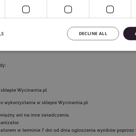
LS
DECLINE ALL
dy:
 sklepie Wycinarnia.pl
do wykorzystania w sklepie Wycinarnia.pl
niężny ani na inne świadczenia.
anizator.
atorem w terminie 7 dni od dnia ogłoszenia wyników poprzez