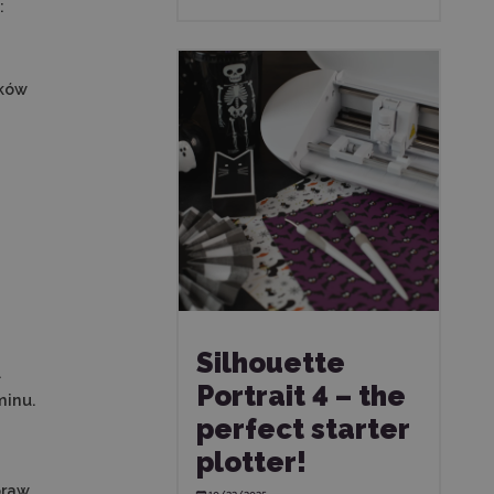
:
zków
Silhouette
.
Portrait 4 – the
minu.
perfect starter
plotter!
praw