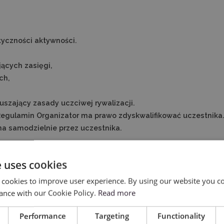
tyczności aktywności.
ących zasięgi,
ch,
szający zasady uczciwej rywalizacji.
Regulamin Organizator ma prawo zdyskwalifikować uczestnika
a samodzielnie przez uczestnika.
e uses cookies
 trzecich,
ycznie w całości przez narzędzia sztucznej inteligencji bez
 cookies to improve user experience. By using our website you co
ance with our Cookie Policy.
Read more
 zgłoszeń niespełniających wymagań określonych w Regulamin
Performance
Targeting
Functionality
głoszeń zawierających: