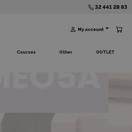
32 441 28 83
My account
Courses
Other
OUTLET