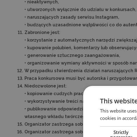
• nieaktywnych,
• utworzonych wyłącznie do udziału w konkursach,
• naruszających zasady serwisu Instagram,
• budzących uzasadnione wątpliwości co do auten
Zabronione jest:
• korzystanie z automatycznych narzędzi zwiększaj
• kupowanie polubień, komentarzy lub obserwujący
• generowanie sztucznego zaangażowania,
• organizowanie wymiany aktywności w sposób naru
W przypadku stwierdzenia działań naruszających 
Praca konkursowa musi być autorska i przygotowan
Niedozwolone jest:
• kopiowanie cudzych prac,
This websit
• wykorzystywanie treści naruszających prawa osób
• publikowanie odpowiedzi wygenerowanych automat
This website uses
własnego wkładu twórczego.
cookies in accord
Organizator zastrzega sobie prawo do odrzucenia
Strictly
Organizator zastrzega sobie prawo do usunięcia z
necessary