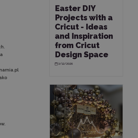
Easter DIY
Projects with a
Cricut - Ideas
and Inspiration
from Cricut
ch.
Design Space
na
3/12/2026
arnia.pl
jako
ów.