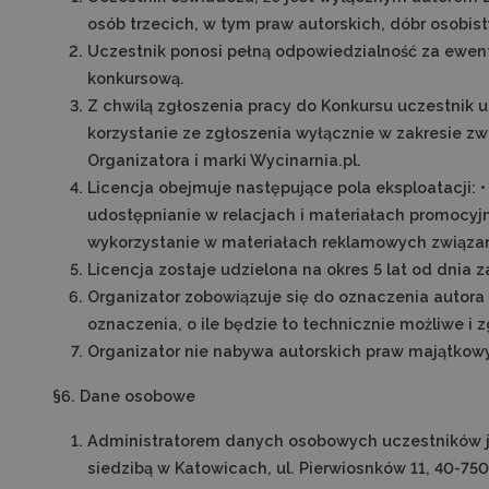
osób trzecich, w tym praw autorskich, dóbr osobis
Uczestnik ponosi pełną odpowiedzialność za ewent
konkursową.
Z chwilą zgłoszenia pracy do Konkursu uczestnik ud
korzystanie ze zgłoszenia wyłącznie w zakresie zw
Organizatora i marki Wycinarnia.pl.
Licencja obejmuje następujące pola eksploatacji: •
udostępnianie w relacjach i materiałach promocyjny
wykorzystanie w materiałach reklamowych związa
Licencja zostaje udzielona na okres 5 lat od dnia 
Organizator zobowiązuje się do oznaczenia autora 
oznaczenia, o ile będzie to technicznie możliwe 
Organizator nie nabywa autorskich praw majątkow
§6. Dane osobowe
Administratorem danych osobowych uczestników j
siedzibą w Katowicach, ul. Pierwiosnków 11, 40-75