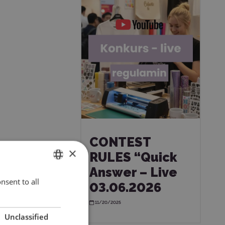
.
CONTEST
×
RULES “Quick
Answer – Live
nsent to all
ENGLISH
03.06.2026
POLISH
ie.
11/20/2025
Unclassified