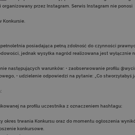
i organizowany przez Instagram. Serwis Instagram nie ponosi
w Konkursie.
pełnoletnia posiadająca pełną zdolność do czynności prawny
dowości, jednak wysyłka nagród realizowana jest wyłącznie 
enie następujących warunków: • zaobserwowanie profilu @wycin
sowego, • udzielenie odpowiedzi na pytanie: „Co stworzyłabyś 
:
blikowanej na profilu uczestnika z oznaczeniem hashtagu:
cały okres trwania Konkursu oraz do momentu ogłoszenia wynik
łoszenie konkursowe.