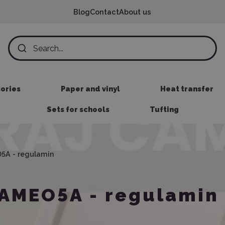
Blog
Contact
About us
sories
Paper and vinyl
Heat transfer
Sets for schools
Tufting
A - regulamin
AMEO5A - regulamin