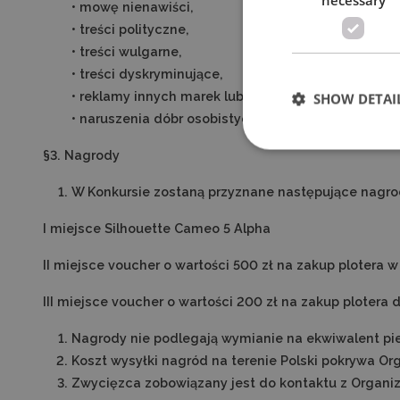
• mowę nienawiści,
• treści polityczne,
• treści wulgarne,
• treści dyskryminujące,
• reklamy innych marek lub produktów,
SHOW DETAI
• naruszenia dóbr osobistych osób trzecich.
§3. Nagrody
W Konkursie zostaną przyznane następujące nagro
I miejsce Silhouette Cameo 5 Alpha
II miejsce voucher o wartości 500 zł na zakup plotera w
III miejsce voucher o wartości 200 zł na zakup plotera 
Nagrody nie podlegają wymianie na ekwiwalent pie
Koszt wysyłki nagród na terenie Polski pokrywa Org
Zwycięzca zobowiązany jest do kontaktu z Organiz