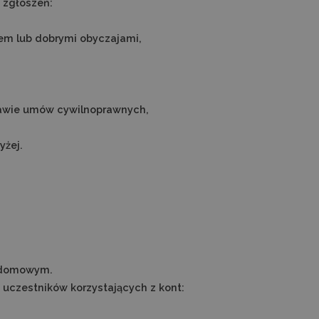
 zgłoszeń:
wem lub dobrymi obyczajami,
tawie umów cywilnoprawnych,
yżej.
e domowym.
 uczestników korzystających z kont: