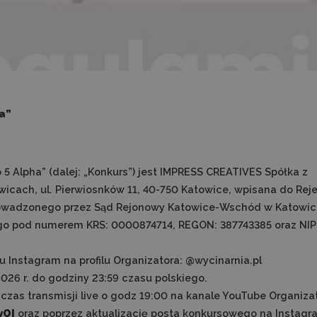
a”
 Alpha” (dalej: „Konkurs”) jest IMPRESS CREATIVES Spółka z
icach, ul. Pierwiosnków 11, 40-750 Katowice, wpisana do Reje
owadzonego przez Sąd Rejonowy Katowice-Wschód w Katowica
o pod numerem KRS: 0000874714, REGON: 387743385 oraz NIP
 Instagram na profilu Organizatora: @wycinarnia.pl
026 r. do godziny 23:59 czasu polskiego.
czas transmisji live o godz 19:00 na kanale YouTube Organiza
yOI
oraz poprzez aktualizację posta konkursowego na Instagr