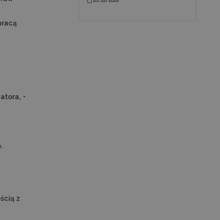
10/22/2025
pracą
atora, •
.
ścią z