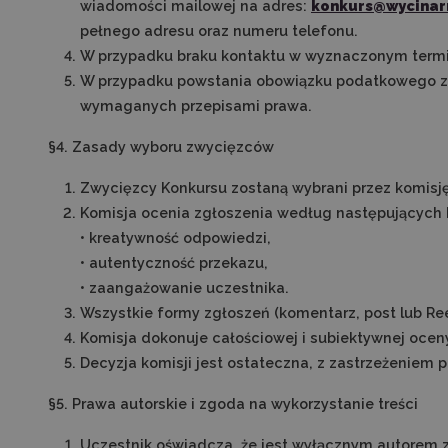
wiadomości mailowej na adres:
konkurs@wycinar
pełnego adresu oraz numeru telefonu.
W przypadku braku kontaktu w wyznaczonym termi
W przypadku powstania obowiązku podatkowego z
wymaganych przepisami prawa.
§4. Zasady wyboru zwycięzców
Zwycięzcy Konkursu zostaną wybrani przez komisję 
Komisja ocenia zgłoszenia według następujących k
• kreatywność odpowiedzi,
• autentyczność przekazu,
• zaangażowanie uczestnika.
Wszystkie formy zgłoszeń (komentarz, post lub Re
Komisja dokonuje całościowej i subiektywnej oce
Decyzja komisji jest ostateczna, z zastrzeżeniem 
§5. Prawa autorskie i zgoda na wykorzystanie treści
Uczestnik oświadcza, że jest wyłącznym autorem z