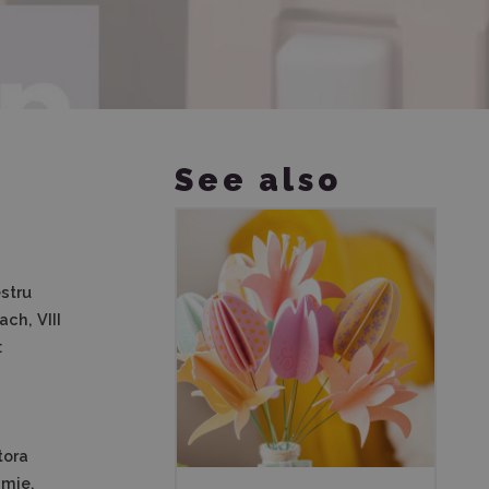
See also
stru
ch, VIII
:
tora
amie.