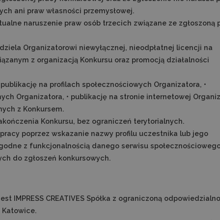
tych ani praw własności przemysłowej.
ualne naruszenie praw osób trzecich związane ze zgłoszoną 
ziela Organizatorowi niewyłącznej, nieodpłatnej licencji na
iązanym z organizacją Konkursu oraz promocją działalności
 publikację na profilach społecznościowych Organizatora, •
ch Organizatora, • publikację na stronie internetowej Organiz
nych z Konkursem.
zakończenia Konkursu, bez ograniczeń terytorialnych.
pracy poprzez wskazanie nazwy profilu uczestnika lub jego
i zgodne z funkcjonalnością danego serwisu społecznościowego
ych do zgłoszeń konkursowych.
est IMPRESS CREATIVES Spółka z ograniczoną odpowiedzialno
0 Katowice.