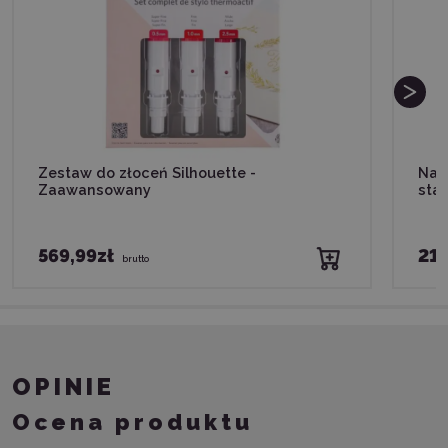
Zestaw do złoceń Silhouette -
Narz
Zaawansowany
sta
569,99zł
219
brutto
OPINIE
Ocena produktu