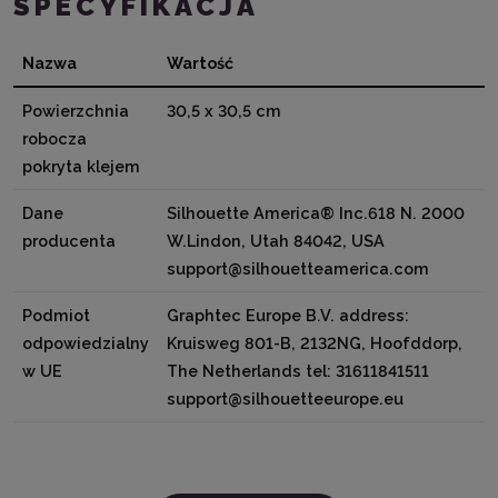
SPECYFIKACJA
Nazwa
Wartość
Powierzchnia
30,5 x 30,5 cm
robocza
pokryta klejem
Dane
Silhouette America® Inc.618 N. 2000
producenta
W.Lindon, Utah 84042, USA
support@silhouetteamerica.com
Podmiot
Graphtec Europe B.V. address:
odpowiedzialny
Kruisweg 801-B, 2132NG, Hoofddorp,
w UE
The Netherlands tel: 31611841511
support@silhouetteeurope.eu