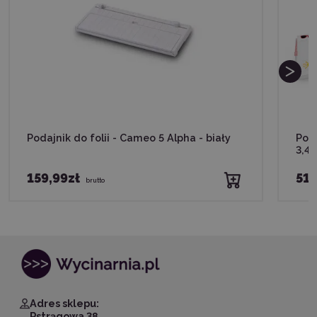
Podajnik do folii - Cameo 5 Alpha - biały
Poda
3,4
159,99zł
519
brutto
Adres sklepu:
Pstrągowa 38