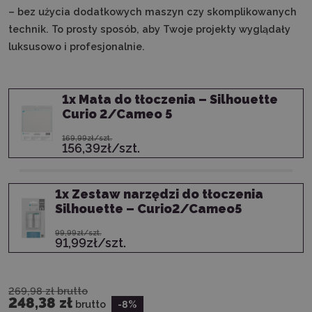
– bez użycia dodatkowych maszyn czy skomplikowanych
technik. To prosty sposób, aby Twoje projekty wyglądały
luksusowo i profesjonalnie.
1
x
Mata do tłoczenia – Silhouette
Curio 2/Cameo 5
169,99zł/szt.
156,39zł/szt.
1
x
Zestaw narzędzi do tłoczenia
Silhouette – Curio2/Cameo5
99,99zł/szt.
91,99zł/szt.
269,98 zł
brutto
248,38 zł
brutto
-8
%