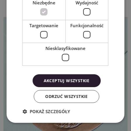
luksusowe opakowania i etykiety
Niezbędne
Wydajność
Targetowanie
Funkcjonalność
Niesklasyfikowane
AKCEPTUJ WSZYSTKIE
ODRZUĆ WSZYSTKIE
POKAŻ SZCZEGÓŁY