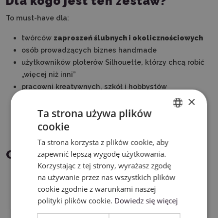
Dla kogo jest ten zestaw?
To must-have dla:
twórców
zaproszeń ślubnych i okolicznościowych
osób prowadzących biznes handmade
użytkowników ploterów Silhouette, którzy chcą robić
„więcej niż inni”
pracowni kreatywnych, szkół i hobbystów
×
Ta strona używa plików
cookie
ENGLISH
Ta strona korzysta z plików cookie, aby
POLISH
Co możesz stworzyć?
zapewnić lepszą wygodę użytkowania.
Korzystając z tej strony, wyrażasz zgodę
ekskluzywne zaproszenia ślubne
na używanie przez nas wszystkich plików
eleganckie kartki okolicznościowe
cookie zgodnie z warunkami naszej
tłoczone logotypy i papeterię firmową
polityki plików cookie.
Dowiedz się więcej
dekoracyjne elementy scrapbookingu