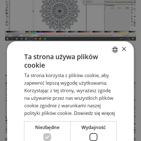
×
Na ekranie pojawi się druga kopia grafiki będąca
Ta strona używa plików
wektorem. Usuń oryginalny obrazek pozostawiając
cookie
jedynie nowo-powstałą grafikę.
ENGLISH
Ta strona korzysta z plików cookie, aby
POLISH
zapewnić lepszą wygodę użytkowania.
Korzystając z tej strony, wyrażasz zgodę
na używanie przez nas wszystkich plików
cookie zgodnie z warunkami naszej
polityki plików cookie.
Dowiedz się więcej
Niezbędne
Wydajność