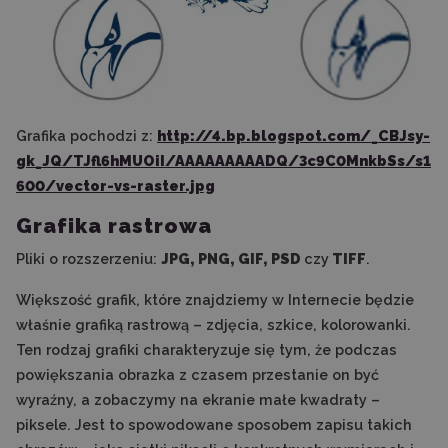
Grafika pochodzi z:
http://4.bp.blogspot.com/_CBJsy-
gk_JQ/TJfl6hMUOiI/AAAAAAAAADQ/3c9C0MnkbSs/s1
600/vector-vs-raster.jpg
Grafika rastrowa
Pliki o rozszerzeniu:
JPG, PNG, GIF, PSD
czy
TIFF
.
Większość grafik, które znajdziemy w Internecie będzie
właśnie grafiką rastrową – zdjęcia, szkice, kolorowanki.
Ten rodzaj grafiki charakteryzuje się tym, że podczas
powiększania obrazka z czasem przestanie on być
wyraźny, a zobaczymy na ekranie małe kwadraty –
piksele. Jest to spowodowane sposobem zapisu takich