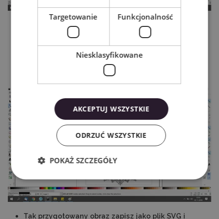
Targetowanie
Funkcjonalność
Wejdź w edycję punktów (np dwukrotnie klikając na
obraz lub wybierając drugie od góry narzędzie w
lewym menu) i usuń niepotrzebne punkty
Niesklasyfikowane
zaznaczając je i przyciskając Delete. Możesz w pełni
zmieniać wygląd swojej grafiki.
AKCEPTUJ WSZYSTKIE
ODRZUĆ WSZYSTKIE
POKAŻ SZCZEGÓŁY
Tak przygotowany obraz zapisz jako plik SVG i