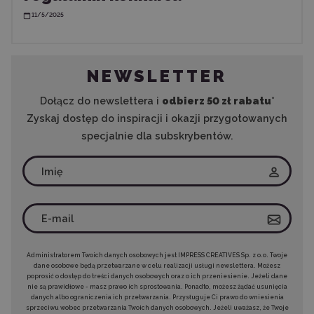
11/5/2025
NEWSLETTER
Dołącz do newslettera i
odbierz 50 zł rabatu
*
Zyskaj dostęp do inspiracji i okazji przygotowanych
specjalnie dla subskrybentów.
Administratorem Twoich danych osobowych jest IMPRESS CREATIVES Sp. z o.o. Twoje
dane osobowe będą przetwarzane w celu realizacji usługi newslettera. Możesz
poprosić o dostęp do treści danych osobowych oraz o ich przeniesienie. Jeżeli dane
nie są prawidłowe - masz prawo ich sprostowania. Ponadto, możesz żądać usunięcia
danych albo ograniczenia ich przetwarzania. Przysługuje Ci prawo do wniesienia
sprzeciwu wobec przetwarzania Twoich danych osobowych. Jeżeli uważasz, że Twoje