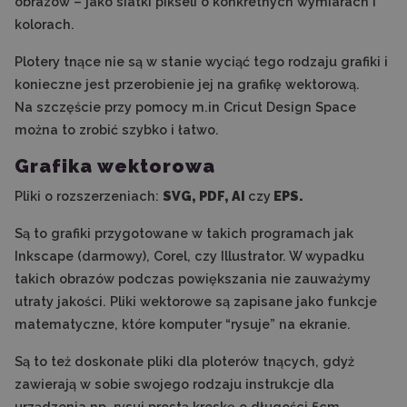
obrazów – jako siatki pikseli o konkretnych wymiarach i
kolorach.
Plotery tnące nie są w stanie wyciąć tego rodzaju grafiki i
konieczne jest przerobienie jej na grafikę wektorową.
Na szczęście przy pomocy m.in Cricut Design Space
można to zrobić szybko i łatwo.
Grafika wektorowa
Pliki o rozszerzeniach:
SVG, PDF, AI
czy
EPS.
Są to grafiki przygotowane w takich programach jak
Inkscape (darmowy), Corel, czy Illustrator. W wypadku
takich obrazów podczas powiększania nie zauważymy
utraty jakości. Pliki wektorowe są zapisane jako funkcje
matematyczne, które komputer “rysuje” na ekranie.
Są to też doskonałe pliki dla ploterów tnących, gdyż
zawierają w sobie swojego rodzaju instrukcje dla
urządzenia np. rysuj prostą kreskę o długości 5cm.