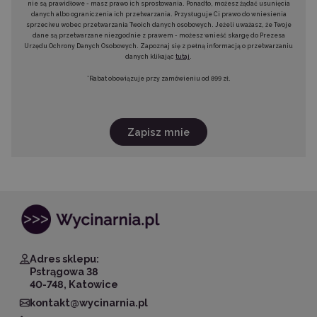
nie są prawidłowe - masz prawo ich sprostowania. Ponadto, możesz żądać usunięcia
danych albo ograniczenia ich przetwarzania. Przysługuje Ci prawo do wniesienia
sprzeciwu wobec przetwarzania Twoich danych osobowych. Jeżeli uważasz, że Twoje
dane są przetwarzane niezgodnie z prawem - możesz wnieść skargę do Prezesa
Urzędu Ochrony Danych Osobowych. Zapoznaj się z pełną informacją o przetwarzaniu
danych klikając
tutaj
.
*Rabat obowiązuje przy zamówieniu od 899 zł.
Zapisz mnie
Adres sklepu:
Pstrągowa 38
40-748, Katowice
kontakt@wycinarnia.pl