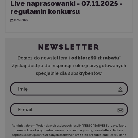
Live naprasowanki - 07.11.2025 -
regulamin konkursu
11/5/2025
NEWSLETTER
Dołącz do newslettera i
odbierz 50 zł rabatu
*
Zyskaj dostęp do inspiracji i okazji przygotowanych
specjalnie dla subskrybentów.
Administratorem Twoich danych osobowych jest IMPRESS CREATIVES Sp. z o.o. Twoje
dane osobowe będą przetwarzane w celu realizacji usługi newslettera. Możesz
poprosić o dostęp do treści danych osobowych oraz o ich przeniesienie. Jeżeli dane