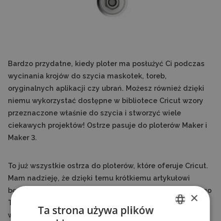
Bardzo przydatne, kiedy ploter ma posłużyć Ci podczas
wycinania krojów do szycia maskotek, toreb,
oryginalnych aplikacji czy ubrań. Możesz również dzięki
niemu wykorzystać dostępne w bibliotece Cricut wzory
przeznaczone właśnie do szycia i stworzyć wiele
ciekawych projektów! Ostrze pasuje do ploterów Maker i
Maker 3.
To już wszystkie ostrza do ploterów, które oferuje Cricut.
Mam nadzieję, że dzięki temu krótkiemu artykułowi
będzie Ci łatwiej dokonać odpowiedniego, spełniającego
×
Twoje oczekiwania wyboru. Oprócz ostrzy producent ma
Ta strona używa plików
w ofercie ciekawe końcówki, których możesz użyć do