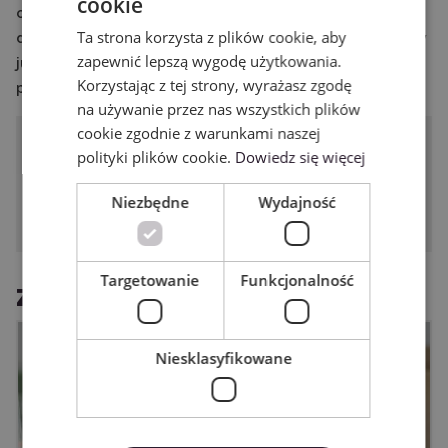
cookie
ENGLISH
cięcia falistego, tworzenia perforacji, bigowania lub
Ta strona korzysta z plików cookie, aby
debosingu. Warto wyszukać informacji na ich temat, gdy
POLISH
zapewnić lepszą wygodę użytkowania.
już opanujesz cięcie w różnego rodzaju materiałach za
Korzystając z tej strony, wyrażasz zgodę
pomocą swojego plotera.
na używanie przez nas wszystkich plików
cookie zgodnie z warunkami naszej
Podziel się tym wpisem ze
polityki plików cookie.
Dowiedz się więcej
znajomymi!
Niezbędne
Wydajność
Targetowanie
Funkcjonalność
Zobacz również
Niesklasyfikowane