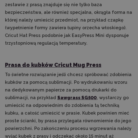
zestawie z prasą znajduje się nie tylko baza
bezpieczeństwa, ale również specjalna, okrągła forma na
której należy umieścić przedmiot, na przykład czapkę
(wypełnienie formy zawiera łupiny orzecha włoskiego).
Cricut Hat Press podobnie jak EasyPress Mini dysponuje
trzystopniową regulacją temperatury.
Prasa do kubków Cricut Mug Press
To świetne rozwiązanie jeśli chcesz spróbować zdobienia
kubków za pomocą sublimacji. Po wydrukowaniu wzoru
na dedykowanym papierze za pomocą drukarki do
sublimacji, na przykład
Sawgrass SG500
, wystarczy go
umieścić na odpowiednim do zdobienia tą techniką
kubku, a całość umieścić w prasie. Kubek powinien mieć
proste ścianki, by prasa przylegała równomiernie do jego
powierzchni. Po zakończeniu procesu wgrzewania należy
wyjąć kubek z prasy i odczekać około 15 minut aż