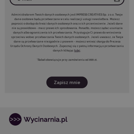
Administratorem Twoich danych osobowych jest IMPRESS CREATIVES Sp. z o.o. Twoje
dane osobowe będą przetwarzane w celu realizacji usługi newslettera. Możesz
poprosić o dostęp do treści danych osobowych oraz o ich przeniesienie. Jeżeli dane
nie są prawidłowe - masz prawo ich sprostowania. Ponadto, możesz żądać usunięcia
danych albo ograniczenia ich przetwarzania. Przysługuje Ci prawo do wniesienia
sprzeciwu wobec przetwarzania Twoich danych osobowych. Jeżeli uważasz, że Twoje
dane są przetwarzane niezgodnie z prawem - możesz wnieść skargę do Prezesa
Urzędu Ochrony Danych Osobowych. Zapoznaj się z pełną informacją o przetwarzaniu
danych klikając
tutaj
.
*Rabat obowiązuje przy zamówieniu od 899 zł.
Zapisz mnie