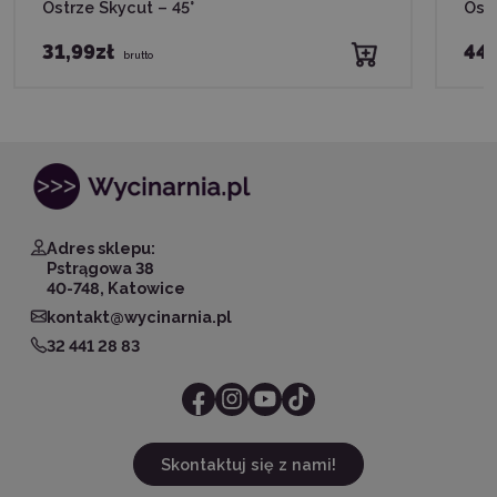
Ostrze Skycut – 45°
Ostr
31,99zł
44,
brutto
Adres sklepu:
Pstrągowa 38
40-748, Katowice
kontakt@wycinarnia.pl
32 441 28 83
Skontaktuj się z nami!