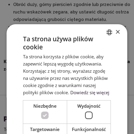
Obróć duży, górny pierścień zgodnie lub przeciwnie do
ruchu wskazówek zegara, aby ustawić długość ostrza
odpowiadającą grubości ciętego materiału.
Aby zablokować ostrze obróć pierwszy z pierścieni w
×
prawo, aż zostanie zablokowany na miejscu.
Ta strona używa plików
Oprawkę oraz ostrze umieść w ploterze Skycut.
cookie
ENGLISH
Ustawienia offset dla ostrza: 2,0
Ta strona korzysta z plików cookie, aby
POLISH
Kolor zatyczki ostrza może różnić się od widocznego na
zapewnić lepszą wygodę użytkowania.
zdjęciu.
Korzystając z tej strony, wyrażasz zgodę
na używanie przez nas wszystkich plików
cookie zgodnie z warunkami naszej
polityki plików cookie.
Dowiedz się więcej
Niezbędne
Wydajność
PASUJĄCE URZĄDZENIA
Targetowanie
Funkcjonalność
Ten produkt możesz wykorzystać w połączeniu z