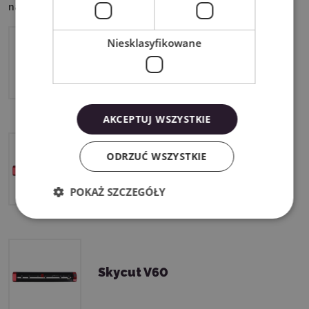
następującymi urządzeniami:
Niesklasyfikowane
Skycut D24
AKCEPTUJ WSZYSTKIE
ODRZUĆ WSZYSTKIE
Skycut V48
POKAŻ SZCZEGÓŁY
Skycut V60