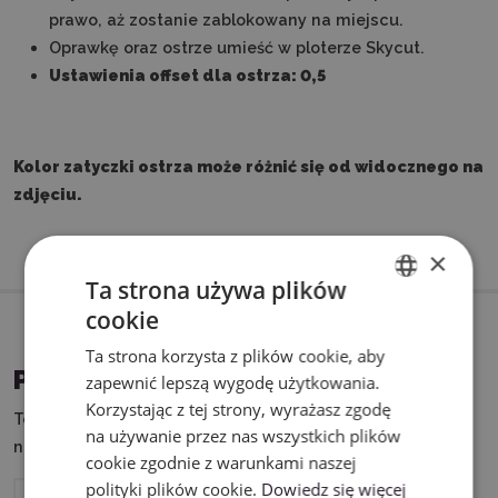
prawo, aż zostanie zablokowany na miejscu.
Oprawkę oraz ostrze umieść w ploterze Skycut.
Ustawienia offset dla ostrza: 0,5
Kolor zatyczki ostrza może różnić się od widocznego na
zdjęciu.
×
Ta strona używa plików
cookie
ENGLISH
Ta strona korzysta z plików cookie, aby
POLISH
PASUJĄCE URZĄDZENIA
zapewnić lepszą wygodę użytkowania.
Korzystając z tej strony, wyrażasz zgodę
Ten produkt możesz wykorzystać w połączeniu z
na używanie przez nas wszystkich plików
następującymi urządzeniami:
cookie zgodnie z warunkami naszej
polityki plików cookie.
Dowiedz się więcej