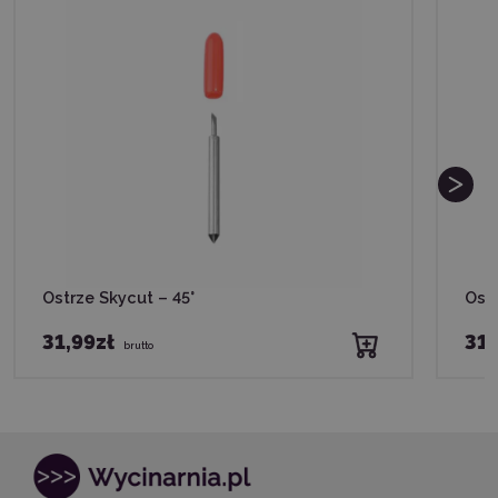
Ostrze Skycut – 45°
Ostr
31,99zł
31,
brutto