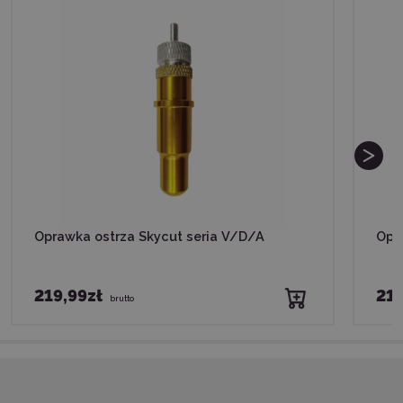
Oprawka ostrza Skycut seria V/D/A
Opra
219,99zł
219
brutto