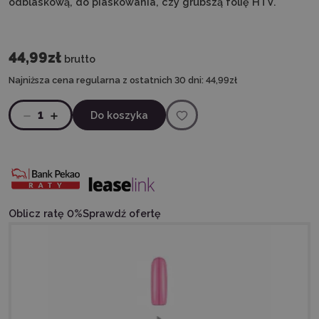
odblaskową, do piaskowania, czy grubszą folię HTV.
44,99zł
brutto
Najniższa cena regularna z ostatnich 30 dni:
44,99zł
1
Do koszyka
Oblicz ratę 0%
Sprawdź ofertę