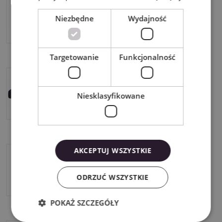
Skycut CX16
Niezbędne
Wydajność
Targetowanie
Funkcjonalność
Skycut CX24
Niesklasyfikowane
AKCEPTUJ WSZYSTKIE
Skycut D24
ODRZUĆ WSZYSTKIE
POKAŻ SZCZEGÓŁY