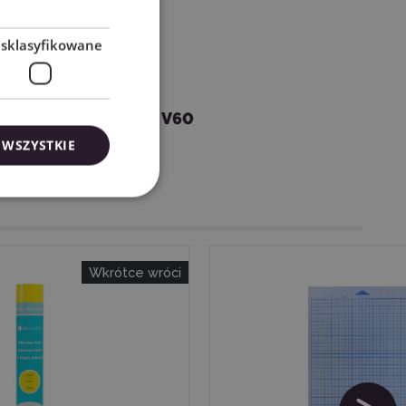
esklasyfikowane
Skycut V60
 WSZYSTKIE
Wkrótce wróci