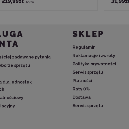
219,99zł
31,99z
brutto
ŁUGA
SKLEP
ENTA
Regulamin
Reklamacje i zwroty
zęściej zadawane pytania
Polityka prywatności
borze sprzętu
Serwis sprzętu
Płatności
 dla jednostek
Raty 0%
ch
Dostawa
jalnościowy
Serwis sprzętu
liacyjny