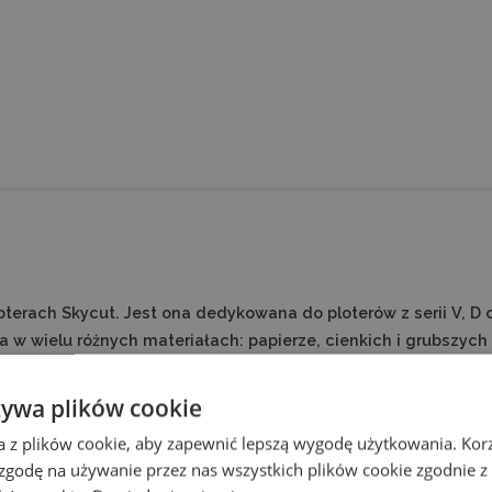
terach Skycut. Jest ona dedykowana do ploterów z serii V, D
a w wielu różnych materiałach: papierze, cienkich i grubszych 
żywa plików cookie
a z plików cookie, aby zapewnić lepszą wygodę użytkowania. Korzy
 zgodę na używanie przez nas wszystkich plików cookie zgodnie 