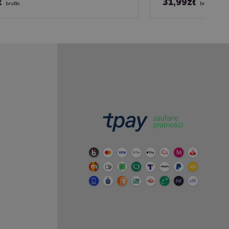
ł
31,99zł
brutto
brutto