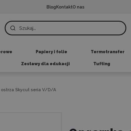
Blog
Kontakt
O nas
erowe
Papiery i folie
Termotransfer
Zestawy dla edukacji
Tufting
ostrza Skycut seria V/D/A