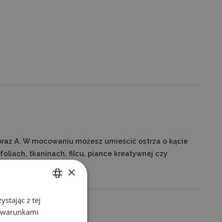
 oraz A. W mocowaniu możesz umieścić ostrza o kącie
foliach, tkaninach, filcu, piance kreatywnej czy
×
stając z tej
ENGLISH
z warunkami
POLISH