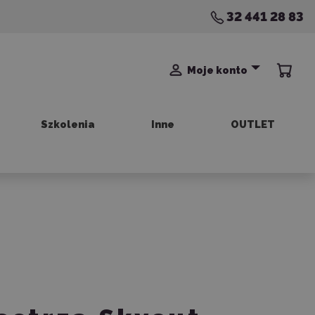
32 441 28 83
Moje konto
Szkolenia
Inne
OUTLET