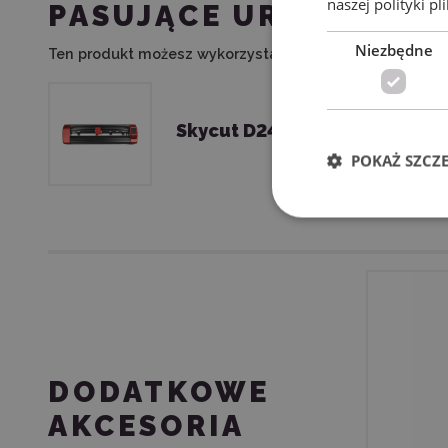
naszej polityki pl
PASUJĄCE URZĄDZENI
Niezbędne
Ten produkt możesz wykorzystać w połączeniu z nastę
Skycut D24
POKAŻ SZCZ
DODATKOWE
AKCESORIA