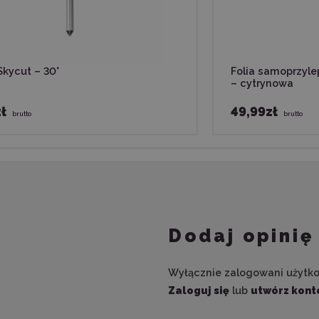
Skycut – 30°
Folia samoprzyle
– cytrynowa
ł
49,99zł
brutto
brutto
Dodaj opinię
Wyłącznie zalogowani użytk
Zaloguj się
lub
utwórz kont