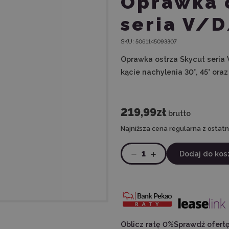
Oprawka 
seria V/
SKU:
5061145093307
Oprawka ostrza Skycut seria
kącie nachylenia 30°, 45° oraz
219,99zł
brutto
Najniższa cena regularna z ostatni
1
Dodaj do kos
Oblicz ratę 0%
Sprawdź ofert