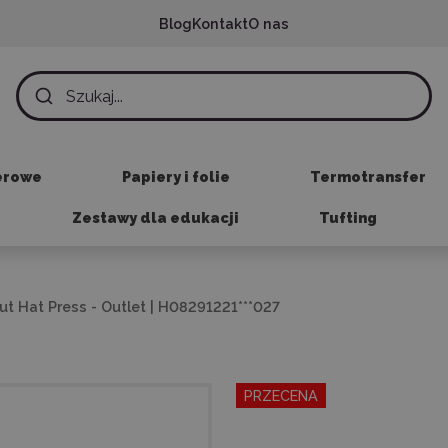
Blog
Kontakt
O nas
erowe
Papiery i folie
Termotransfer
Zestawy dla edukacji
Tufting
ut Hat Press - Outlet | H08291221***027
PRZECENA