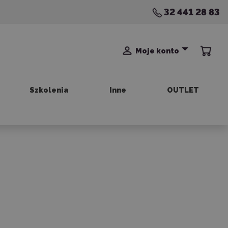
32 441 28 83
Moje konto
Szkolenia
Inne
OUTLET