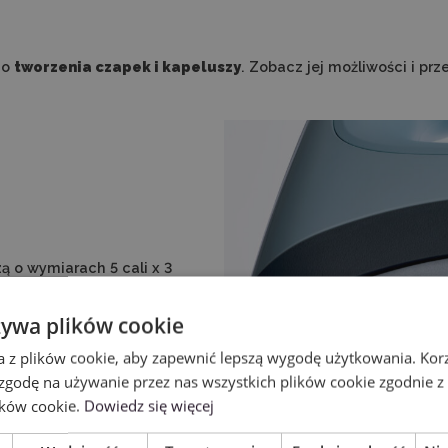
do
tworzenia czapek i kapeluszy
. Zobacz jej możliwości i pr
 o wymiarach 5 cali x 3
 się do kształtu czapki
aninę. Płyta grzewcza
żywa plików cookie
a z plików cookie, aby zapewnić lepszą wygodę użytkowania. Korzy
 zgodę na używanie przez nas wszystkich plików cookie zgodnie 
ików cookie.
Dowiedz się więcej