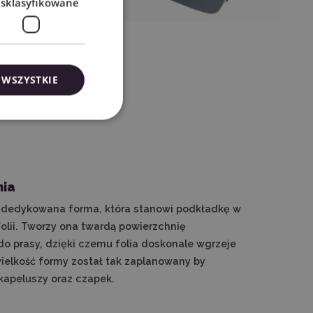
esklasyfikowane
 WSZYSTKIE
nia
t dedykowana forma, która stanowi podkładkę w
lii. Tworzy ona twardą powierzchnię
o prasy, dzięki czemu folia doskonale wgrzeje
 wielkość formy został tak zaplanowany by
kapeluszy oraz czapek.