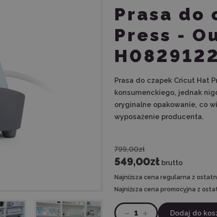
Prasa do 
Press - Ou
H0829122
Prasa do czapek Cricut Hat P
konsumenckiego, jednak nigdy
oryginalne opakowanie, co w
wyposażenie producenta.
799,00zł
549,00zł
brutto
Najniższa cena regularna z ostatni
Najniższa cena promocyjna z ostat
1
Dodaj do kos