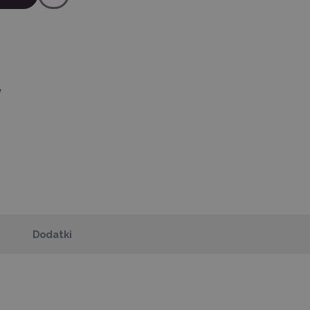
ę
Dodatki