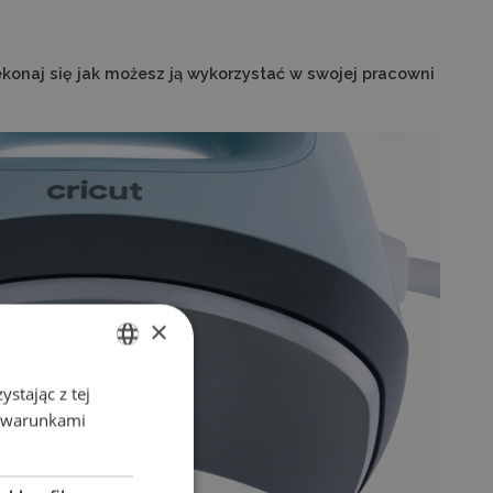
zekonaj się jak możesz ją wykorzystać w swojej pracowni
×
stając z tej
ENGLISH
z warunkami
POLISH