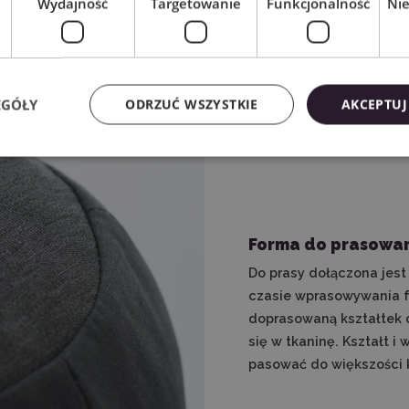
Wydajność
Targetowanie
Funkcjonalność
Ni
EGÓŁY
ODRZUĆ WSZYSTKIE
AKCEPTUJ
Forma do prasowa
Do prasy dołączona jes
czasie wprasowywania fo
doprasowaną kształtek d
się w tkaninę. Kształt i
pasować do większości 