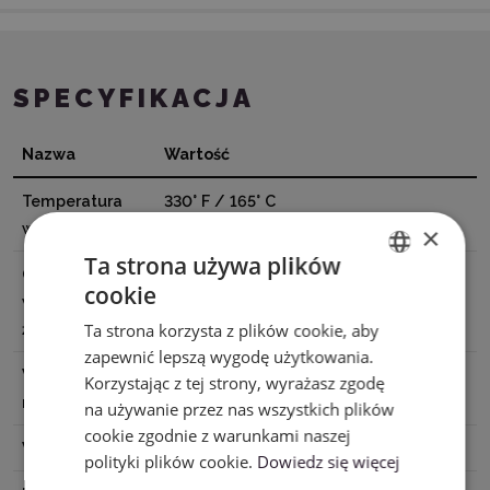
SPECYFIKACJA
Nazwa
Wartość
Temperatura
330° F / 165° C
wgrzewania
×
Ta strona używa plików
Czas
30 - 40 sekund
cookie
ENGLISH
wgrzewania
Ta strona korzysta z plików cookie, aby
żelazkiem
POLISH
zapewnić lepszą wygodę użytkowania.
Wymiary
33 x 91,4 cm
Korzystając z tej strony, wyrażasz zgodę
materiału
na używanie przez nas wszystkich plików
cookie zgodnie z warunkami naszej
Wykończenie
Matowe
polityki plików cookie.
Dowiedz się więcej