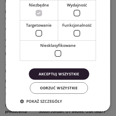
Baza
Klej aktywowany ciepłem
Niezbędne
Wydajność
Powierzchnia
Nie
do zadruku
Targetowanie
Funkcjonalność
Cięcie
Z matą, Bez maty
Czas
30 sekund
Niesklasyfikowane
wgrzewania
prasą
Zdejmowanie
Na ciepło
podkładu
AKCEPTUJ WSZYSTKIE
Nagrzewanie
5 sekund
ODRZUĆ WSZYSTKIE
wstępne
tkaniny
POKAŻ SZCZEGÓŁY
Dane
Cricut, Inc. 10855 S River Front Pkwy,
producenta
South Jordan, UT 84095, USA tel877