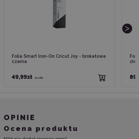
Folia Smart Iron-On Cricut Joy - brokatowa
Foli
czarna
złot
49,99zł
89,
brutto
OPINIE
Ocena produktu
Nikt nie dodał jeszcze opinii.