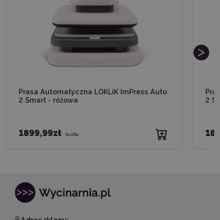
Prasa Automatyczna LOKLiK ImPress Auto
Pra
2 Smart - różowa
2 Sm
1899,99zł
189
brutto
Adres sklepu: