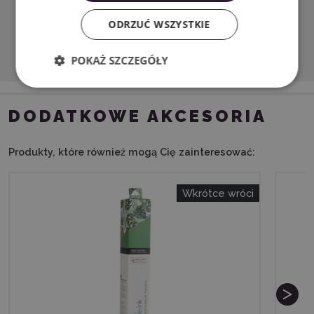
ODRZUĆ WSZYSTKIE
Pobierz PDF
POKAŻ SZCZEGÓŁY
DODATKOWE AKCESORIA
Produkty, które również mogą Cię zainteresować:
Wkrótce wróci