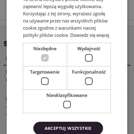
POLISH
zapewnić lepszą wygodę użytkowania.
Korzystając z tej strony, wyrażasz zgodę
na używanie przez nas wszystkich plików
cookie zgodnie z warunkami naszej
polityki plików cookie.
Dowiedz się więcej
SPECYFIKACJA
Niezbędne
Wydajność
Nazwa
Wartość
Targetowanie
Funkcjonalność
Dane
Cricut, Inc. 10855 S River Front Pkwy,
producenta
South Jordan, UT 84095, USA tel877
727 4288 support@cricut.com
Niesklasyfikowane
Podmiot
Cricut Germany GmbH Bleichstr. 8-
odpowiedzialny
10, 40211 Düsseldorf, Germany
w UE
tel8000008389 support@cricut.com
AKCEPTUJ WSZYSTKIE