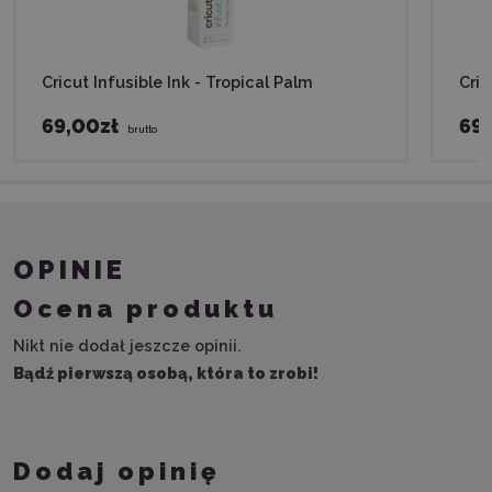
Cricut Infusible Ink - Tropical Palm
Cric
69,00zł
69,
brutto
OPINIE
Ocena produktu
Nikt nie dodał jeszcze opinii.
Bądź pierwszą osobą, która to zrobi!
Dodaj opinię