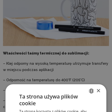
Właściwości taśmy termicznej do sublimacji:
– Klej odporny na wysoką temperaturę utrzymuje transfery
w miejscu podczas aplikacji
– Odporność na temperaturę do 400°F (205°C)
×
– Nie pozostawia śladu na przedmiotach
Ta strona używa plików
– Do użytku z prasami termicznymi, prasami do kubków
cookie
ENGLISH
czy żelazkiem
Ta strona korzysta z plików cookie, aby