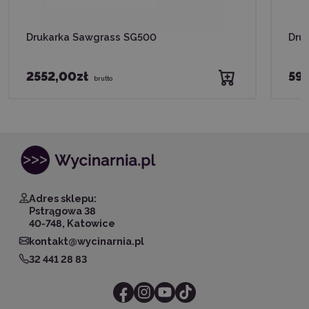
Drukarka Sawgrass SG500
Dru
2552,00zł
59
brutto
Adres sklepu:
Pstrągowa 38
40-748, Katowice
kontakt@wycinarnia.pl
32 441 28 83