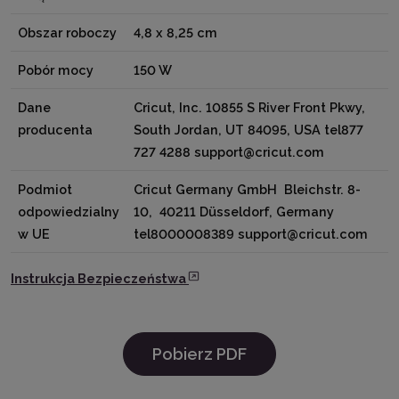
Obszar roboczy
4,8 x 8,25 cm
Pobór mocy
150 W
Dane
Cricut, Inc. 10855 S River Front Pkwy,
producenta
South Jordan, UT 84095, USA tel877
727 4288 support@cricut.com
Podmiot
Cricut Germany GmbH Bleichstr. 8-
odpowiedzialny
10, 40211 Düsseldorf, Germany
w UE
tel8000008389 support@cricut.com
Instrukcja Bezpieczeństwa
Pobierz PDF