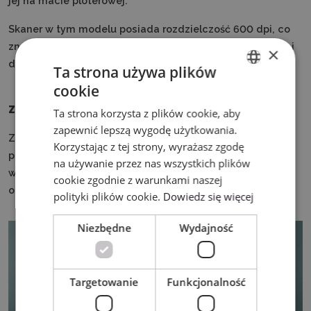
jej na macie ploterowej.
Skaner w tym modelu posiada rozdzielczość 600 dpi, co
znacznie poprawia precyzję skanu drobnych elementów i
×
detali.
Ta strona używa plików
cookie
ENGLISH
Zestaw do złoceń
Ta strona korzysta z plików cookie, aby
POLISH
zapewnić lepszą wygodę użytkowania.
Z jego pomocą wykonasz wyjątkowe zdobienia na
Korzystając z tej strony, wyrażasz zgodę
powierzchni kartek czy zaproszeń. W zestawie otrzymasz
na używanie przez nas wszystkich plików
wszystkie niezbędne do wykonania złocenia elementy
cookie zgodnie z warunkami naszej
oraz zestaw 50 darmowych wzorów.
polityki plików cookie.
Dowiedz się więcej
Niezbędne
Wydajność
Targetowanie
Funkcjonalność