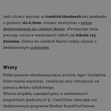
Jeśli chcesz wycinać w
cienkich tkaninach
bez podkładu
o grubości
do 0,5mm
, możesz skorzystać z
ostrza
dedykowanego do cienkich tkanin
, oferującego dużą
precyzję cięcia w materiałach takich jak
bibuła czy
dzianina
. Ostrza do cienkich tkanin należy używać z
dedykowanym
uchwytem
.
Wzory
Ploter posiada wbudowaną bazę wzorów, figur i kształtów,
które można edytować, zwiększać oraz zmniejszać za
pomocą ekranu dotykowego.
Własne projekty zaprojektujesz w wektorowych
programach graficznych tj.: Corel Draw, Inkscape czy
dedykowanym programie Brother ScanNCutCanvas.