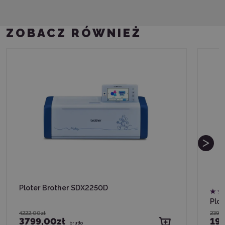
ZOBACZ RÓWNIEŻ
Ploter Brother SDX2250D
Plot
4222,00zł
2399
3799,00zł
199
brutto