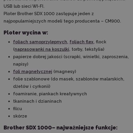
USB lub sieci WI-FI.
Ploter Brother SDX 1000 zastępuje jeden z
najpopularniejszych modeli tego producenta – CM900.
Ploter wycina w:
foliach samoprzylepnych,
foliach flex
, flock
(
naprasowanki na koszulki
, torby, tekstylia)
papierze dobrej jakości (scrapki, winietki, zaproszenia,
napisy)
foli magnetycznej
(magnesy)
folie szablonowe (do masek, szablonów malarskich,
dżetów i cyrkonii)
foamiranie, piankach kreatywnych
tkaninach i dzianinach
filcu
skórze
Brother SDX 1000– najważniejsze funkcje: