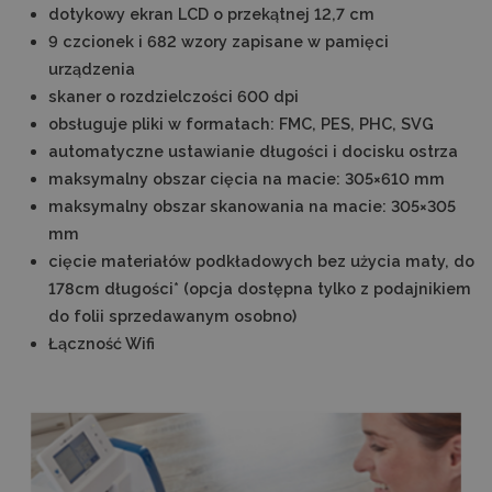
dotykowy ekran LCD o przekątnej 12,7 cm
9 czcionek i 682 wzory zapisane w pamięci
urządzenia
skaner o rozdzielczości 600 dpi
obsługuje pliki w formatach: FMC, PES, PHC, SVG
automatyczne ustawianie długości i docisku ostrza
maksymalny obszar cięcia na macie: 305×610 mm
maksymalny obszar skanowania na macie: 305×305
mm
cięcie materiałów podkładowych bez użycia maty, do
178cm długości* (opcja dostępna tylko z podajnikiem
do folii sprzedawanym osobno)
Łączność Wifi