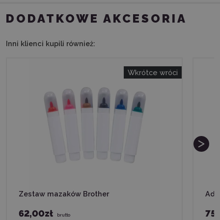
DODATKOWE AKCESORIA
Inni klienci kupili również:
Wkrótce wróci
Zestaw mazaków Brother
Ada
62,00zł
75,
brutto