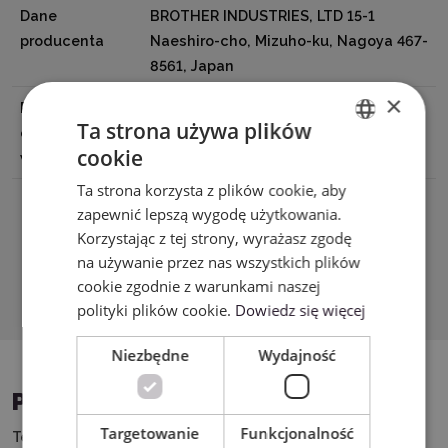
Dane
BROTHER INDUSTRIES, LTD 15-1
producenta
Naeshiro-cho, Mizuho-ku, Nagoya 467-
8561, Japan
×
Podmiot
EMB Systems Spółka z o.o., 01-382
Ta strona używa plików
odpowiedzialny
Warszawa, Szczotkarska 25, e-mail:
cookie
w UE
Biuro@emb.com.pl
ENGLISH
Ta strona korzysta z plików cookie, aby
POLISH
zapewnić lepszą wygodę użytkowania.
Korzystając z tej strony, wyrażasz zgodę
na używanie przez nas wszystkich plików
Pobierz PDF
cookie zgodnie z warunkami naszej
polityki plików cookie.
Dowiedz się więcej
Niezbędne
Wydajność
PASUJĄCE URZĄDZENIA
Targetowanie
Funkcjonalność
Ten produkt możesz wykorzystać w połączeniu z