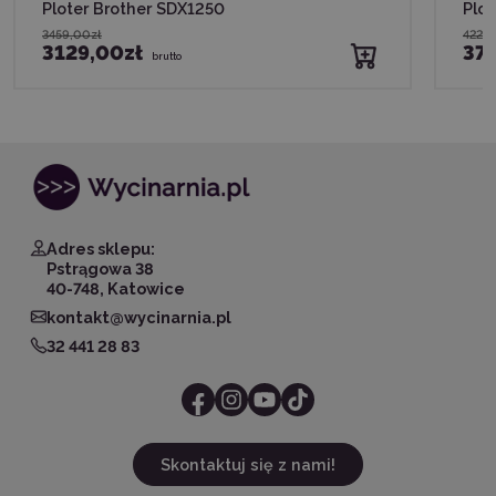
Ploter Brother SDX1250
Plo
3459,00zł
4222,
3129,00zł
37
brutto
Adres sklepu:
Pstrągowa 38
40-748, Katowice
kontakt@wycinarnia.pl
32 441 28 83
Skontaktuj się z nami!