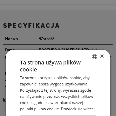
SPECYFIKACJA
Nazwa
Wartość
Dane
BROTHER INDUSTRIES, LTD 15-1
×
producenta
Naeshiro-cho, Mizuho-ku, Nagoya 467-
Ta strona używa plików
8561, Japan
cookie
ENGLISH
Podmiot
EMB Systems Spółka z o.o., 01-382
Ta strona korzysta z plików cookie, aby
POLISH
odpowiedzialny
Warszawa, Szczotkarska 25, e-mail:
zapewnić lepszą wygodę użytkowania.
w UE
Biuro@emb.com.pl
Korzystając z tej strony, wyrażasz zgodę
na używanie przez nas wszystkich plików
Instrukcja Bezpieczeństwa
cookie zgodnie z warunkami naszej
polityki plików cookie.
Dowiedz się więcej