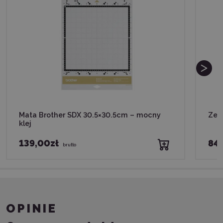
Mata Brother SDX 30.5×30.5cm – mocny
Zes
klej
139,00zł
84,
brutto
OPINIE