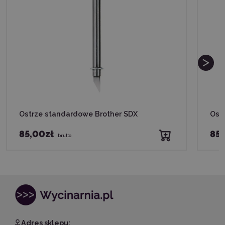
Ostrze standardowe Brother SDX
Ostr
85,00zł
85,
brutto
Adres sklepu: