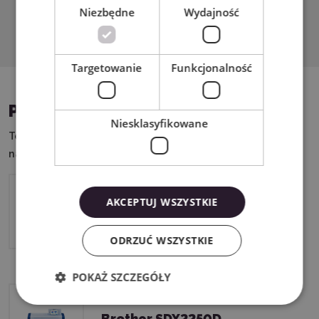
Niezbędne
Wydajność
Pobierz PDF
Targetowanie
Funkcjonalność
PASUJĄCE URZĄDZENIA
Niesklasyfikowane
Ten produkt możesz wykorzystać w połączeniu z
następującymi urządzeniami:
AKCEPTUJ WSZYSTKIE
Brother SDX1250
ODRZUĆ WSZYSTKIE
POKAŻ SZCZEGÓŁY
Brother SDX2250D