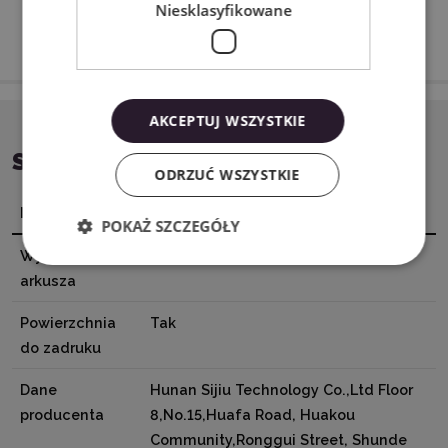
Niesklasyfikowane
AKCEPTUJ WSZYSTKIE
SPECYFIKACJA
ODRZUĆ WSZYSTKIE
Nazwa
Wartość
POKAŻ SZCZEGÓŁY
Wymiary
A4 (21 x 29,7 cm)
arkusza
Powierzchnia
Tak
do zadruku
Dane
Hunan Sijiu Technology Co.,Ltd Floor
producenta
8,No.15,Huafa Road, Huakou
Community,Ronggui Street, Shunde