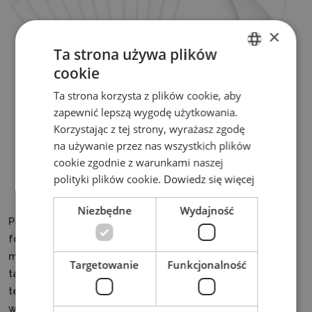
×
Ta strona używa plików
cookie
ENGLISH
Ta strona korzysta z plików cookie, aby
POLISH
zapewnić lepszą wygodę użytkowania.
Korzystając z tej strony, wyrażasz zgodę
na używanie przez nas wszystkich plików
cookie zgodnie z warunkami naszej
polityki plików cookie.
Dowiedz się więcej
Niezbędne
Wydajność
Pakiet zawiera 140 arkuszy papieru do sublimacji w
formacie A3, o gramaturze 120g/m². Pozwala na
maksymalne wykorzystanie zalet metody sublimacji,
Targetowanie
Funkcjonalność
takich jak trwałość i odporność na spieranie i wysokie
temperatury, z wyjątkową ostrością i bogatą kolorystyką
wykonywanych projektów.