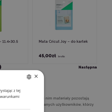
– 11.4×30.5
Mata Cricut Joy – do kartek
45,00zł
brutto
Następna
×
stając z tej
ENGLISH
z warunkami
 pracy. To właśnie dzięki nim materiały pozostają
POLISH
kujących, jak i zaawansowanych użytkowników, którzy