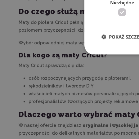
Niezbędne
Do czego służą maty Cricut?
Maty do plotera Cricut pełnią kluczową funkcję –
utr
poziomem przyczepności, dzięki czemu można dopasować
POKAŻ SZCZ
Wybór odpowiedniej maty wpływa bezpośrednio na jako
Dla kogo są maty Cricut?
Maty Cricut sprawdzą się dla:
osób rozpoczynających przygodę z ploterami,
rękodzielników i twórców DIY,
właścicieli małych biznesów personalizujących p
profesjonalistów tworzących projekty reklamowe 
Dlaczego warto wybrać maty C
W naszej ofercie znajdziesz
oryginalne i wysokiej j
przyczepności do delikatnych materiałów, po mocne 