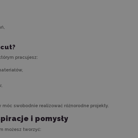
ań,
icut?
którym pracujesz:
materiałów,
w,
y móc swobodnie realizować różnorodne projekty.
piracje i pomysły
nim możesz tworzyć: