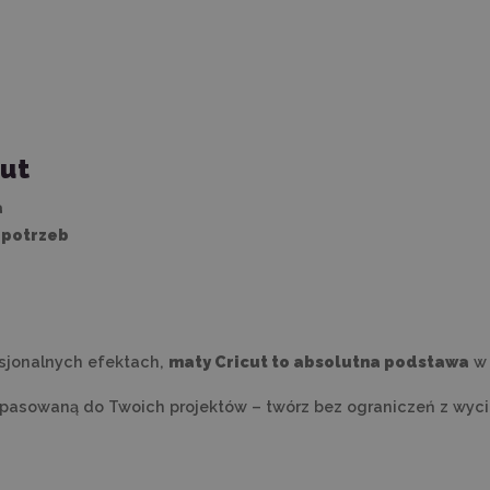
cut
a
 potrzeb
fesjonalnych efektach,
maty Cricut to absolutna podstawa
w 
pasowaną do Twoich projektów – twórz bez ograniczeń z wycin