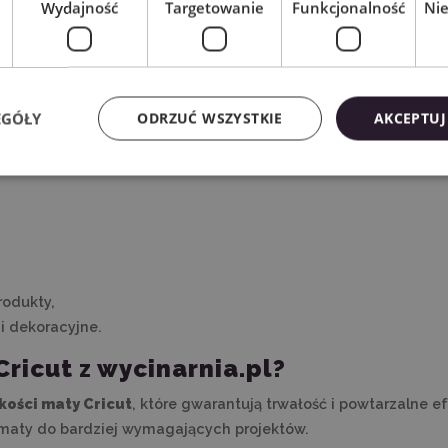
Wydajność
Targetowanie
Funkcjonalność
Ni
zymują materiał w odpowiednim miejscu podczas cięcia
, z
 je do konkretnego rodzaju materiału, takiego jak papier, fo
EGÓŁY
ODRZUĆ WSZYSTKIE
AKCEPTUJ
ść projektu – od prostych naklejek po skomplikowane dekorac
rodukty,
i dekoracyjne.
ricut z wycinarnia.pl?
akości maty Cricut
, które gwarantują trwałość i powtarzalne e
maty do bardziej wymagających projektów.