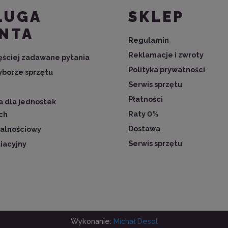
ŁUGA
SKLEP
ENTA
Regulamin
Reklamacje i zwroty
zęściej zadawane pytania
Polityka prywatności
borze sprzętu
Serwis sprzętu
Płatności
 dla jednostek
Raty 0%
ch
Dostawa
jalnościowy
Serwis sprzętu
liacyjny
Wykonanie:
Michał Desol