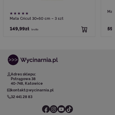
Mat
Mata Cricut 30×60 cm – 3 szt
149,99zł
59,
brutto
Adres sklepu:
Pstrągowa 38
40-748, Katowice
kontakt@wycinarnia.pl
32 441 28 83