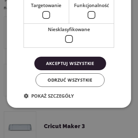
Targetowanie
Funkcjonalność
następującymi urządzeniami:
Niesklasyfikowane
Cricut Maker 4
AKCEPTUJ WSZYSTKIE
Cricut Explore 4
ODRZUĆ WSZYSTKIE
POKAŻ SZCZEGÓŁY
Cricut Maker 3