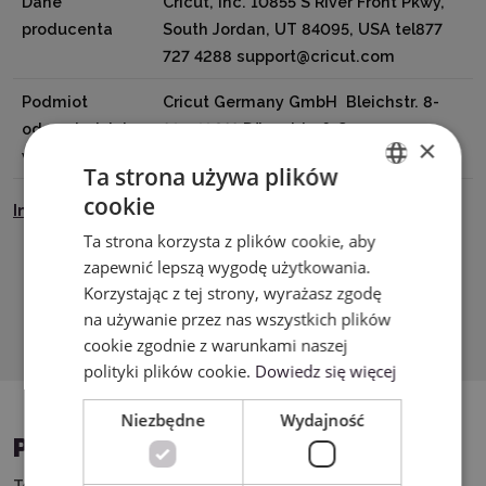
Dane
Cricut, Inc. 10855 S River Front Pkwy,
producenta
South Jordan, UT 84095, USA tel877
727 4288 support@cricut.com
Podmiot
Cricut Germany GmbH Bleichstr. 8-
odpowiedzialny
10, 40211 Düsseldorf, Germany
×
w UE
tel8000008389 support@cricut.com
Ta strona używa plików
cookie
Instrukcja Bezpieczeństwa
ENGLISH
Ta strona korzysta z plików cookie, aby
POLISH
zapewnić lepszą wygodę użytkowania.
Korzystając z tej strony, wyrażasz zgodę
Pobierz PDF
na używanie przez nas wszystkich plików
cookie zgodnie z warunkami naszej
polityki plików cookie.
Dowiedz się więcej
Niezbędne
Wydajność
PASUJĄCE URZĄDZENIA
Ten produkt możesz wykorzystać w połączeniu z