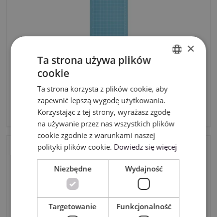
×
Ta strona używa plików
cookie
ENGLISH
Ta strona korzysta z plików cookie, aby
POLISH
Mata Cricut Joy – 11.4×30.5 cm – lekka
zapewnić lepszą wygodę użytkowania.
56,00zł
Korzystając z tej strony, wyrażasz zgodę
brutto
na używanie przez nas wszystkich plików
cookie zgodnie z warunkami naszej
polityki plików cookie.
Dowiedz się więcej
Niezbędne
Wydajność
Targetowanie
Funkcjonalność