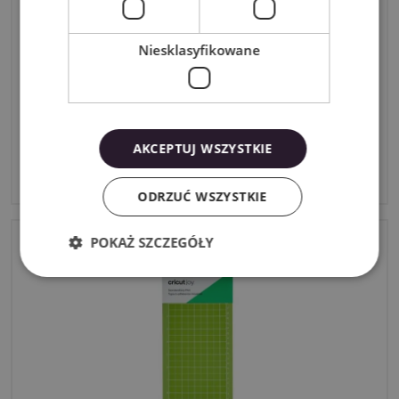
Niesklasyfikowane
Mata Cricut Joy – 11.4×16.5 cm
AKCEPTUJ WSZYSTKIE
54,99zł
brutto
ODRZUĆ WSZYSTKIE
POKAŻ SZCZEGÓŁY