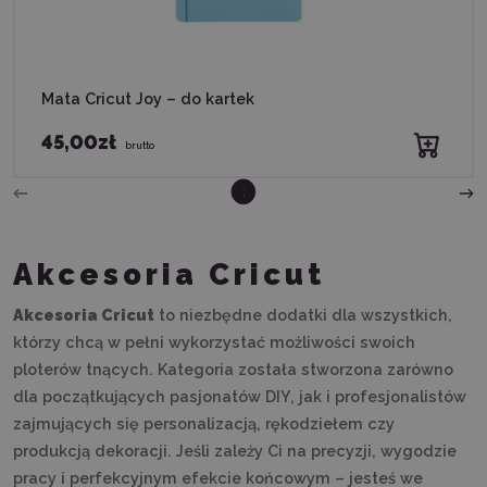
Mata Cricut Joy – do kartek
45,00zł
brutto
2
6
3
4
5
1
Akcesoria Cricut
Akcesoria Cricut
to niezbędne dodatki dla wszystkich,
którzy chcą w pełni wykorzystać możliwości swoich
ploterów tnących. Kategoria została stworzona zarówno
dla początkujących pasjonatów DIY, jak i profesjonalistów
zajmujących się personalizacją, rękodziełem czy
produkcją dekoracji. Jeśli zależy Ci na precyzji, wygodzie
pracy i perfekcyjnym efekcie końcowym – jesteś we