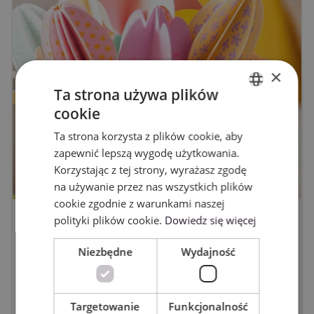
×
Ta strona używa plików
cookie
ENGLISH
Ta strona korzysta z plików cookie, aby
POLISH
zapewnić lepszą wygodę użytkowania.
Korzystając z tej strony, wyrażasz zgodę
na używanie przez nas wszystkich plików
cookie zgodnie z warunkami naszej
polityki plików cookie.
Dowiedz się więcej
Wielkanocne projekty DIY z
ploterem Cricut - pomysły i
Niezbędne
Wydajność
inspiracje z Cricut Design Space
3/12/2026
Targetowanie
Funkcjonalność