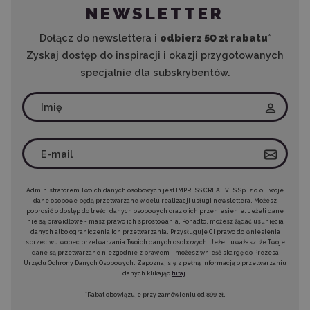
NEWSLETTER
Dołącz do newslettera i
odbierz 50 zł rabatu
*
Zyskaj dostęp do inspiracji i okazji przygotowanych
specjalnie dla subskrybentów.
Administratorem Twoich danych osobowych jest IMPRESS CREATIVES Sp. z o.o. Twoje
dane osobowe będą przetwarzane w celu realizacji usługi newslettera. Możesz
poprosić o dostęp do treści danych osobowych oraz o ich przeniesienie. Jeżeli dane
nie są prawidłowe - masz prawo ich sprostowania. Ponadto, możesz żądać usunięcia
danych albo ograniczenia ich przetwarzania. Przysługuje Ci prawo do wniesienia
sprzeciwu wobec przetwarzania Twoich danych osobowych. Jeżeli uważasz, że Twoje
dane są przetwarzane niezgodnie z prawem - możesz wnieść skargę do Prezesa
Urzędu Ochrony Danych Osobowych. Zapoznaj się z pełną informacją o przetwarzaniu
danych klikając
tutaj
.
*Rabat obowiązuje przy zamówieniu od 899 zł.