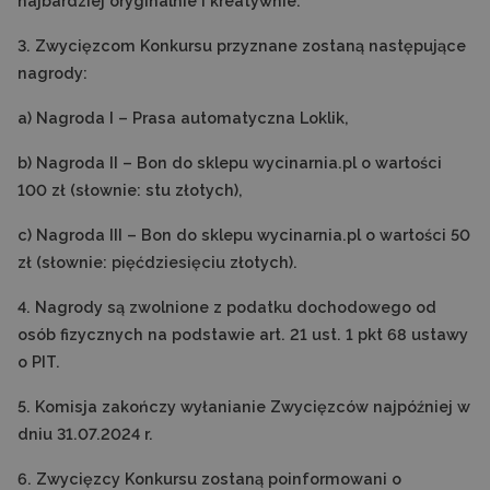
najbardziej oryginalnie i kreatywnie.
3. Zwycięzcom Konkursu przyznane zostaną następujące
nagrody:
a) Nagroda I – Prasa automatyczna Loklik,
b) Nagroda II – Bon do sklepu wycinarnia.pl o wartości
100 zł (słownie: stu złotych),
c) Nagroda III – Bon do sklepu wycinarnia.pl o wartości 50
zł (słownie: pięćdziesięciu złotych).
4. Nagrody są zwolnione z podatku dochodowego od
osób fizycznych na podstawie art. 21 ust. 1 pkt 68 ustawy
o PIT.
5. Komisja zakończy wyłanianie Zwycięzców najpóźniej w
dniu 31.07.2024 r.
6. Zwycięzcy Konkursu zostaną poinformowani o