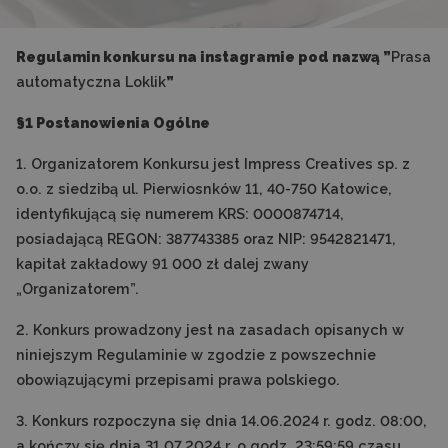
Regulamin konkursu na instagramie pod nazwą ”
Prasa
automatyczna Loklik
”
§1 Postanowienia Ogólne
1. Organizatorem Konkursu jest Impress Creatives sp. z
o.o. z siedzibą ul. Pierwiosnków 11, 40-750 Katowice,
identyfikującą się numerem KRS: 0000874714,
posiadającą REGON: 387743385 oraz NIP: 9542821471,
kapitał zakładowy 91 000 zł dalej zwany
„Organizatorem”.
2. Konkurs prowadzony jest na zasadach opisanych w
niniejszym Regulaminie w zgodzie z powszechnie
obowiązującymi przepisami prawa polskiego.
3. Konkurs rozpoczyna się dnia 14.06.2024 r. godz. 08:00,
a kończy się dnia 31.07.2024 r. o godz. 23:59:59 czasu