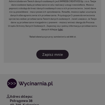
Administratorem Twoich danych osobowych jest IMPRESS CREATIVES Sp. z o.o. Twoje
dane osobowe będą przetwarzane w celu realizacji usługi newslettera. Możesz
poprosić o dostęp do treści danych osobowych oraz o ich przeniesienie. Jeżeli dane
nie są prawidłowe - masz prawo ich sprostowania. Ponadto, możesz żądać usunięcia
danych albo ograniczenia ich przetwarzania. Przysługuje Ci prawo do wniesienia
sprzeciwu wobec przetwarzania Twoich danych osobowych. Jeżeli uważasz, że Twoje
dane są przetwarzane niezgodnie z prawem - możesz wnieść skargę do Prezesa
Urzędu Ochrony Danych Osobowych. Zapoznaj się z pełną informacją o przetwarzaniu
danych klikając
tutaj
.
*Rabat obowiązuje przy zamówieniu od 899 zł.
Zapisz mnie
Adres sklepu:
Pstrągowa 38
40-748, Katowice