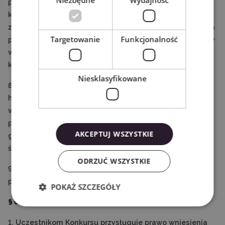
Niezbędne
Wydajność
podstawie zgody, Uczestnik ma prawo cofnąć zgodę, w
każdym czasie, a wycofanie zgody nie wpływa na
zgodność z prawem przetwarzania, którego dokonano na
Targetowanie
Funkcjonalność
podstawie zgody przed jej wycofaniem. Cofnięcie zgody
wymaga zgłoszenia elektronicznego na adres e-mail
kontakt@wycinarnia.pl.
Niesklasyfikowane
8. Odbiorcą danych są: podmioty świadczące usługi
hostingowe, usługi pocztowe, podmioty z którymi
współpracuje Organizator w ramach usług księgowych i
podatkowych, organy publiczne na podstawie i w
AKCEPTUJ WSZYSTKIE
granicach prawa w szczególności jak KAS, organy
ścigania.
ODRZUĆ WSZYSTKIE
9. Dane osobowe nie są przetwarzane automatycznie i
poddawane profilowaniu.
POKAŻ SZCZEGÓŁY
§ 6. Reklamacje
1. Uczestnikom Konkursu przysługuje prawo wniesienia