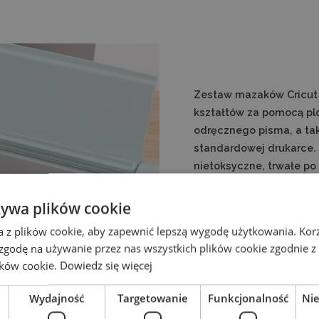
Zestaw mazaków Cricut 
kształtów za pomocą plo
odręcznego pisma, a ta
standardowej drukarce.
nietoksyczne, trwałe p
Wyraziste i różnorodne 
żywa plików cookie
każdą okazję, a precyzyj
a z plików cookie, aby zapewnić lepszą wygodę użytkowania. Korzy
sprawią, że wykonane prz
 zgodę na używanie przez nas wszystkich plików cookie zgodnie 
prezentowały się estetyc
ików cookie.
Dowiedz się więcej
Wydajność
Targetowanie
Funkcjonalność
Ni