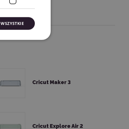
 WSZYSTKIE
Cricut Maker 3
Cricut Explore Air 2