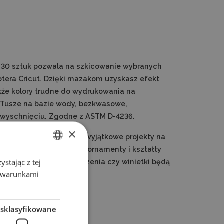
30 sztuk pozwala na szkicowanie wybranych
tera Cricut. Dzięki mazakom uzyskasz efekt
kże kolory trudne do wydrukowania na
 Tusze na bazie wody, bezkwasowe,
o wyschnięciu. Zgodne z ASTM D-4236.
×
kolory pozwolą stworzyć wyjątkowe projekty na
ne i powtarzalne napisy, ornamenty i kształty
stając z tej
ENGLISH
ez Ciebie kartki, zaproszenia czy winietki będą
z warunkami
znie i profesjonalnie.
POLISH
esklasyfikowane