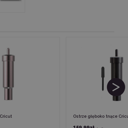
Cricut
Ostrze głęboko tnące Cric
159,99zł