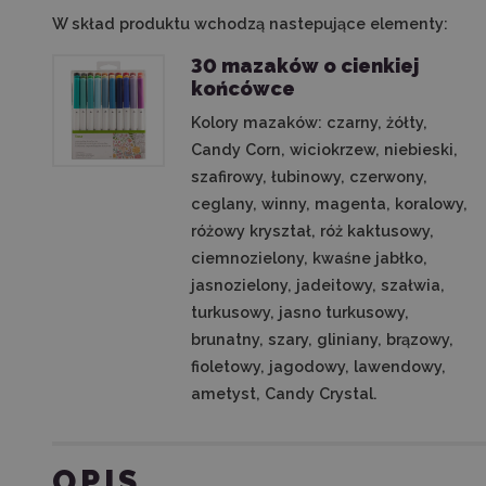
W skład produktu wchodzą nastepujące elementy:
30 mazaków o cienkiej
końcówce
Kolory mazaków: czarny, żółty,
Candy Corn, wiciokrzew, niebieski,
szafirowy, łubinowy, czerwony,
ceglany, winny, magenta, koralowy,
różowy kryształ, róż kaktusowy,
ciemnozielony, kwaśne jabłko,
jasnozielony, jadeitowy, szałwia,
turkusowy, jasno turkusowy,
brunatny, szary, gliniany, brązowy,
fioletowy, jagodowy, lawendowy,
ametyst, Candy Crystal.
OPIS