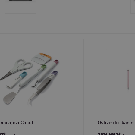
narzędzi Cricut
Ostrze do tkanin 
9zł
189,99zł