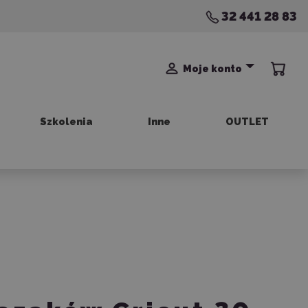
32 441 28 83
Moje konto
Szkolenia
Inne
OUTLET