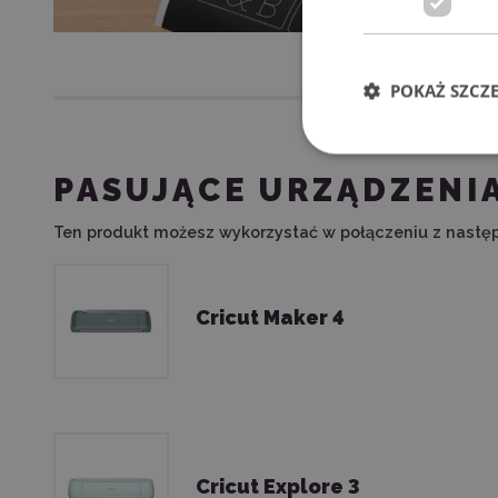
POKAŻ SZCZ
PASUJĄCE URZĄDZENI
Ten produkt możesz wykorzystać w połączeniu z nastę
Cricut Maker 4
Cricut Explore 3