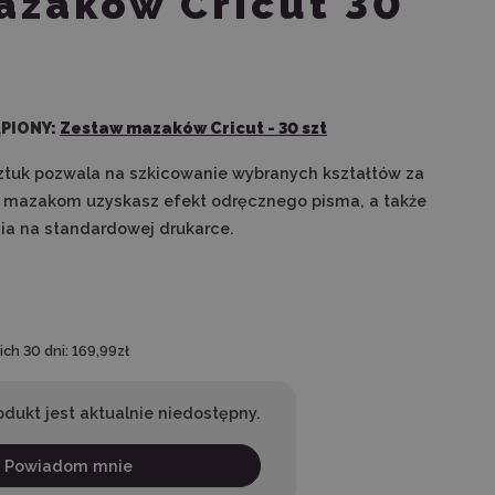
azaków Cricut 30
PIONY:
Zestaw mazaków Cricut - 30 szt
tuk pozwala na szkicowanie wybranych kształtów za
ki mazakom uzyskasz efekt odręcznego pisma, a także
ia na standardowej drukarce.
ch 30 dni:
169,99zł
odukt jest aktualnie niedostępny.
Powiadom mnie