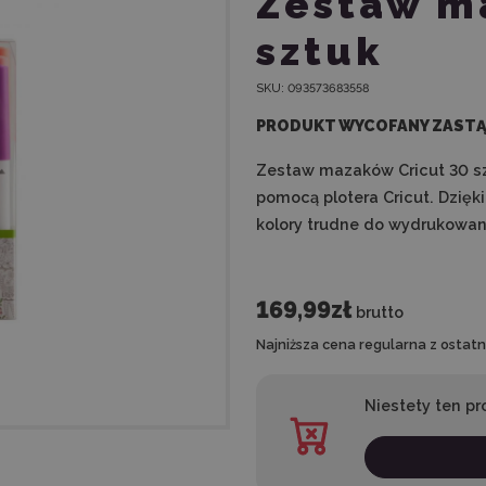
Zestaw m
sztuk
SKU:
093573683558
PRODUKT WYCOFANY ZASTĄ
Zestaw mazaków Cricut 30 sz
pomocą plotera Cricut. Dzię
kolory trudne do wydrukowan
169,99zł
brutto
Najniższa cena regularna z ostatni
Niestety ten pr