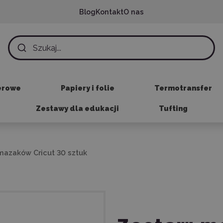
Blog
Kontakt
O nas
erowe
Papiery i folie
Termotransfer
Zestawy dla edukacji
Tufting
mazaków Cricut 30 sztuk