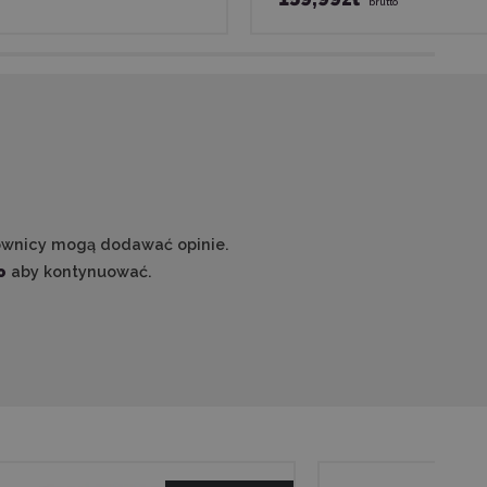
brutto
ownicy mogą dodawać opinie.
o
aby kontynuować.