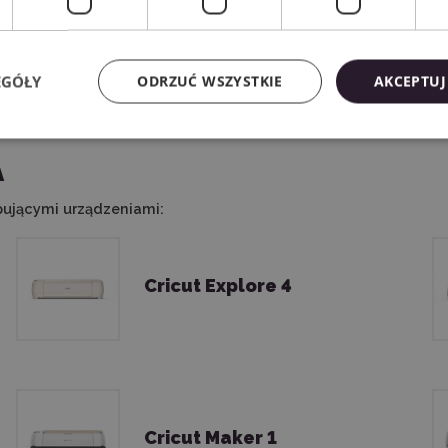
EGÓŁY
ODRZUĆ WSZYSTKIE
AKCEPTUJ
A
pującymi urządzeniami:
Cricut Explore 4
Cricut Maker 1