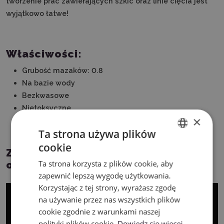
tworzenie prac zawierających szkic oraz linie cięcia jest
wyjątkowo łatwe!
Właściwości:
Grubość mazaków: 0.8
Na bazie wody
Bezkwasowe
Nietoksyczne
×
Trwałe po wyschnięciu
Ta strona używa plików
Zgodne z ASTM D-4236
cookie
ENGLISH
Zobacz jak wymienić w ploterze
Ta strona korzysta z plików cookie, aby
ostrze na mazak:
POLISH
zapewnić lepszą wygodę użytkowania.
Korzystając z tej strony, wyrażasz zgodę
na używanie przez nas wszystkich plików
cookie zgodnie z warunkami naszej
polityki plików cookie.
Dowiedz się więcej