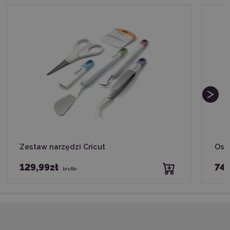
Zestaw narzędzi Cricut
Ost
129,99zł
74,
brutto