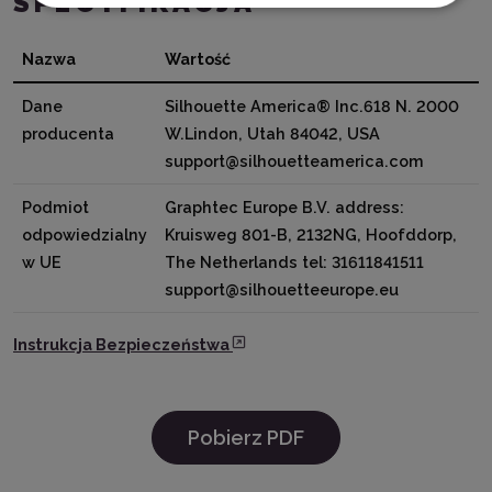
SPECYFIKACJA
Nazwa
Wartość
Dane
Silhouette America® Inc.618 N. 2000
producenta
W.Lindon, Utah 84042, USA
support@silhouetteamerica.com
Podmiot
Graphtec Europe B.V. address:
odpowiedzialny
Kruisweg 801-B, 2132NG, Hoofddorp,
w UE
The Netherlands tel: 31611841511
support@silhouetteeurope.eu
Instrukcja Bezpieczeństwa
Pobierz PDF