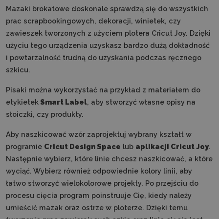
Mazaki brokatowe doskonale sprawdzą się do wszystkich
prac scrapbookingowych, dekoracji, winietek, czy
zawieszek tworzonych z użyciem plotera Cricut Joy. Dzięki
użyciu tego urządzenia uzyskasz bardzo dużą dokładność
i powtarzalność trudną do uzyskania podczas ręcznego
szkicu.
Pisaki można wykorzystać na przykład z materiałem do
etykietek
Smart Label
, aby stworzyć własne opisy na
słoiczki, czy produkty.
Aby naszkicować wzór zaprojektuj wybrany kształt w
programie
Cricut Design Space
lub
aplikacji Cricut Joy
.
Następnie wybierz, które linie chcesz naszkicować, a które
wyciąć. Wybierz również odpowiednie kolory linii, aby
łatwo stworzyć wielokolorowe projekty. Po przejściu do
procesu cięcia program poinstruuje Cię, kiedy należy
umieścić mazak oraz ostrze w ploterze. Dzięki temu