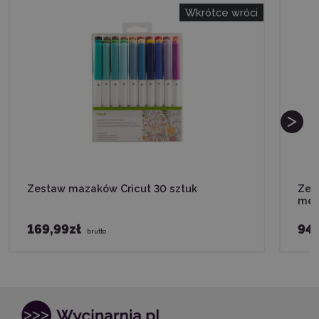
Wkrótce wróci
Zestaw mazaków Cricut 30 sztuk
Zes
met
169,99zł
94,
brutto