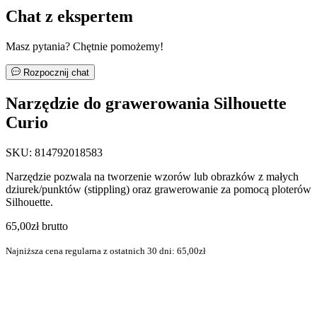
Chat z ekspertem
Masz pytania? Chętnie pomożemy!
Rozpocznij chat
Narzędzie do grawerowania Silhouette
Curio
SKU:
814792018583
Narzędzie pozwala na tworzenie wzorów lub obrazków z małych
dziurek/punktów (stippling) oraz grawerowanie za pomocą ploterów
Narzędzie do grawerowania Silhouette Curio
Silhouette.
65,00zł
65,00zł
brutto
1
Najniższa cena regularna z ostatnich 30 dni:
65,00zł
Dodaj do koszyka
Do koszyka