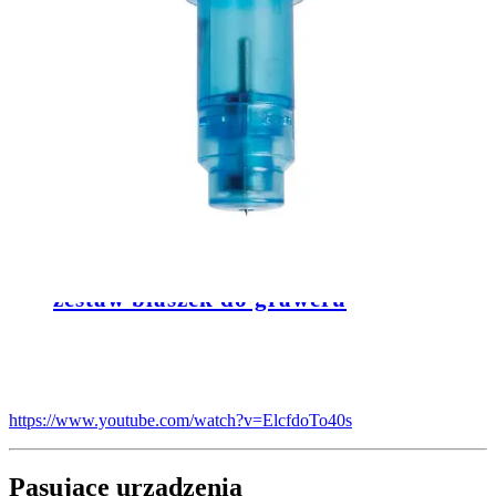
Narzędzie pozwala na wyżłobienie (grawer) lub wydziurkowanie
(stippling) napisów oraz wybranych wzorów na powierzchni
metalu.
Dedykowany do plotera Silhouette Curio.
Przeznaczone do pracy z:
Cienkie metalowe blaszki
Płytki akrylowe
Dedykowany materiał producenta –
zestaw blaszek do graweru
https://www.youtube.com/watch?v=ElcfdoTo40s
Pasujące urządzenia