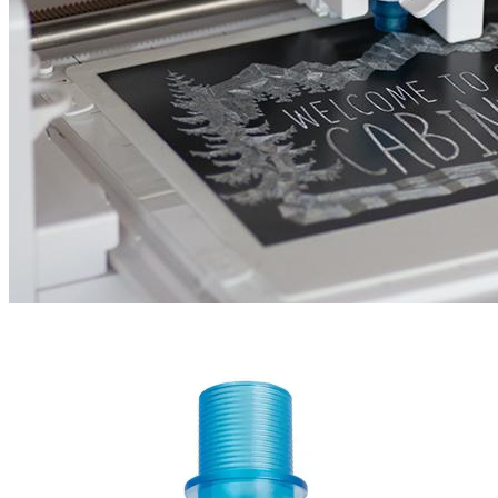
Narzędzie do graweru Silhouette
pozwala w kreatywny sposób
wykorzystać swój ploter do pracy z nietypowymi materiałami –
metalowymi blaszkami.