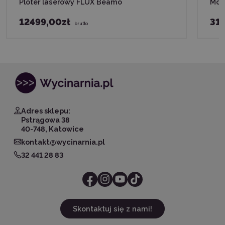
Ploter laserowy FLUX Beamo
Mod
12499,00zł
31
brutto
Adres sklepu:
Pstrągowa 38
40-748, Katowice
kontakt@wycinarnia.pl
32 441 28 83
Skontaktuj się z nami!