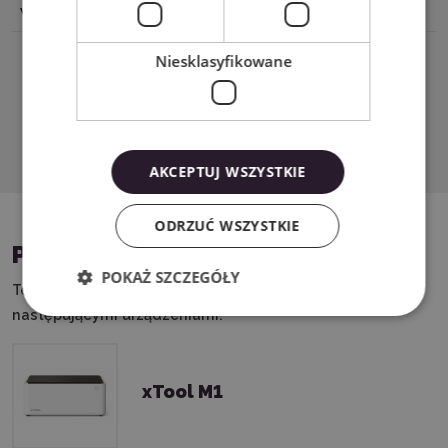
w UE
Germany e-crossstu@outlook.com
Niesklasyfikowane
Pobierz PDF
AKCEPTUJ WSZYSTKIE
ODRZUĆ WSZYSTKIE
PASUJĄCE URZĄDZENIA
POKAŻ SZCZEGÓŁY
Ten produkt możesz wykorzystać w połączeniu z
następującymi urządzeniami:
xTool M1