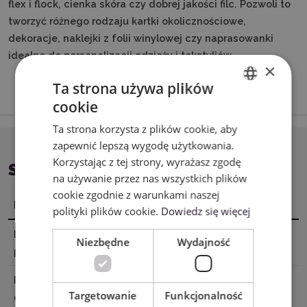
flex i flock, cienka skóra czy dobrej jakości filc. Pozwoli to
tworzyć różnego rodzaju kartki okolicznościowe,
dekoracje, naklejki z folii winylowej czy naprasowanki
idealne do personalizacji odzieży i tekstyliów.
×
Ta strona używa plików
cookie
ENGLISH
Ta strona korzysta z plików cookie, aby
POLISH
zapewnić lepszą wygodę użytkowania.
Korzystając z tej strony, wyrażasz zgodę
SPECYFIKACJA
na używanie przez nas wszystkich plików
cookie zgodnie z warunkami naszej
Nazwa
Wartość
polityki plików cookie.
Dowiedz się więcej
Dane
XTL US INC. 16035 Arrow Hwy.
Niezbędne
Wydajność
producenta
Irwindale, CA 91706, USA
Podmiot
E-CrossStu GmbH Mainzer
Targetowanie
Funkcjonalność
odpowiedzialny
Landstr.6960329 Frankfurt am Mai