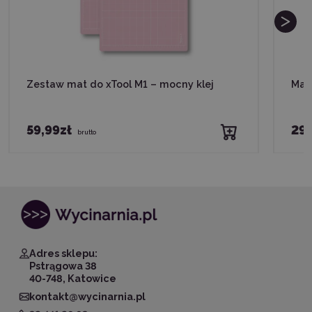
Zestaw mat do xTool M1 – mocny klej
Mat
59,99zł
29
brutto
Adres sklepu:
Pstrągowa 38
40-748, Katowice
kontakt@wycinarnia.pl