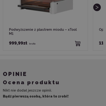
Podwyższenie z plastrem miodu – xTool
Opr
M1
999,99zł
119
brutto
OPINIE
Ocena produktu
Nikt nie dodał jeszcze opinii.
Bądź pierwszą osobą, która to zrobi!