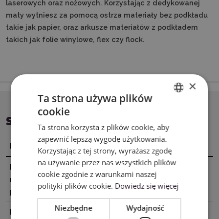
laserowych oraz nożowych. Korzystając z dedykowanej
maty wytniesz za pomocą ostrza materiały bez podkładu
takie jak papier, oraz arkusze materiałów z podkładem
takich jak folie winylowe, flex czy flock.
×
Ta strona używa plików
cookie
ENGLISH
SPECYFIKACJA
Ta strona korzysta z plików cookie, aby
POLISH
zapewnić lepszą wygodę użytkowania.
Nazwa
Wartość
Korzystając z tej strony, wyrażasz zgodę
na używanie przez nas wszystkich plików
Powierzchnia
30,5 x 38 cm
cookie zgodnie z warunkami naszej
robocza
polityki plików cookie.
Dowiedz się więcej
pokryta klejem
Niezbędne
Wydajność
Dane
XTL US INC. 16035 Arrow Hwy.