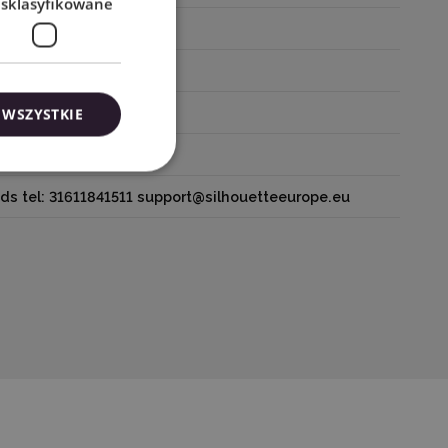
esklasyfikowane
 WSZYSTKIE
etteamerica.com
ds tel: 31611841511 support@silhouetteeurope.eu