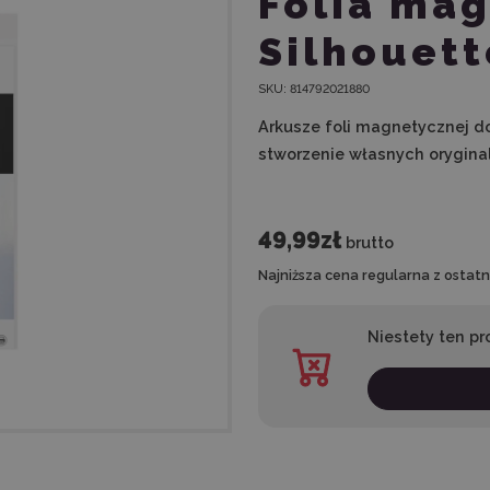
Folia ma
Silhouett
SKU:
814792021880
Arkusze foli magnetycznej do
stworzenie własnych orygina
49,99zł
brutto
Najniższa cena regularna z ostatni
Niestety ten pr