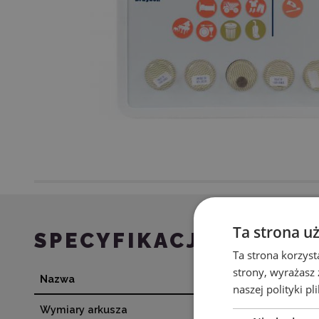
Ta strona u
SPECYFIKACJA
Ta strona korzyst
strony, wyrażasz
Nazwa
Wartość
naszej polityki pl
Wymiary arkusza
21,5 x 28 cm