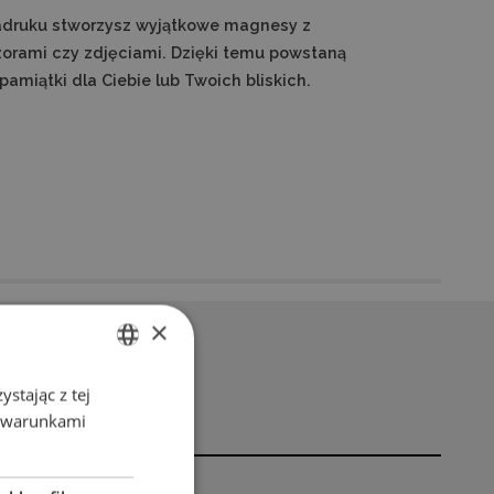
zadruku stworzysz wyjątkowe magnesy z
zorami czy zdjęciami. Dzięki temu powstaną
amiątki dla Ciebie lub Twoich bliskich.
×
stając z tej
ENGLISH
z warunkami
POLISH