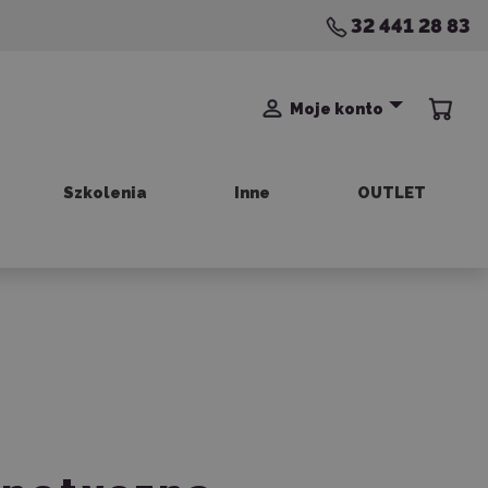
32 441 28 83
Moje konto
Szkolenia
Inne
OUTLET