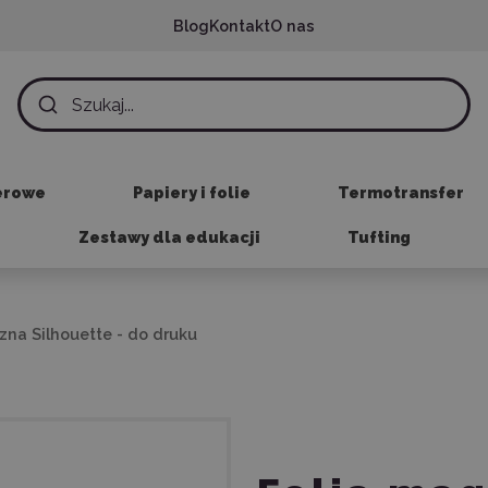
Blog
Kontakt
O nas
erowe
Papiery i folie
Termotransfer
Zestawy dla edukacji
Tufting
zna Silhouette - do druku