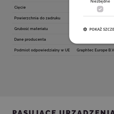
Niezbędne
Cięcie
Z matą
Powierzchnia do zadruku
Tak
Grubość materiału
0,2 mm
POKAŻ SZCZ
Dane producenta
Silhouette America
Podmiot odpowiedzialny w UE
Graphtec Europe B.V
PASUJĄCE URZĄDZENI