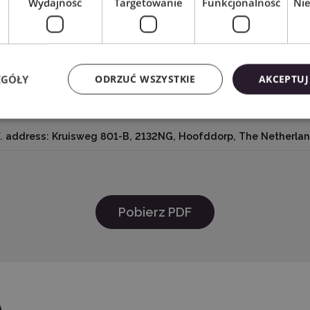
Wydajność
Targetowanie
Funkcjonalność
Ni
EGÓŁY
ODRZUĆ WSZYSTKIE
AKCEPTUJ
® Inc.618 N. 2000 W.Lindon, Utah 84042, USA support@silhou
. address: Kruisweg 801-B, 2132NG, Hoofddorp, The Netherlan
Pobierz PDF
A