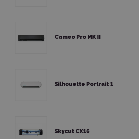
Cameo Pro MK II
Silhouette Portrait 1
Skycut CX16