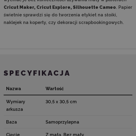
Cricut Maker, Cricut Explore, Silhouette Cameo
. Papier
świetnie sprawdzi się do tworzenia etykiet na słoiki,
naklejek na koperty, czy dekoracji scrapbookingowych.
SPECYFIKACJA
Nazwa
Wartość
Wymiary
30,5 x 30,5 cm
arkusza
Baza
Samoprzylepna
Cięcie
Z matą, Bez maty