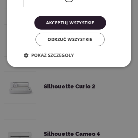
AKCEPTUJ WSZYSTKIE
Silhouette Cameo 5 Plus
ODRZUĆ WSZYSTKIE
POKAŻ SZCZEGÓŁY
Silhouette Curio 2
Silhouette Cameo 4