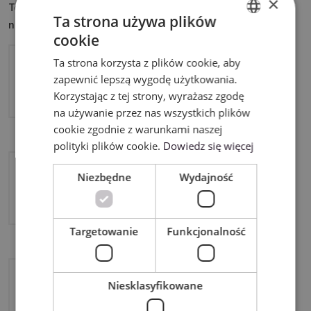
×
Ten produkt możesz wykorzystać w połączeniu z
Ta strona używa plików
następującymi urządzeniami:
cookie
ENGLISH
Ta strona korzysta z plików cookie, aby
POLISH
Cricut Maker 4
zapewnić lepszą wygodę użytkowania.
Korzystając z tej strony, wyrażasz zgodę
na używanie przez nas wszystkich plików
cookie zgodnie z warunkami naszej
polityki plików cookie.
Dowiedz się więcej
Niezbędne
Wydajność
Cricut Explore 4
Targetowanie
Funkcjonalność
Niesklasyfikowane
Silhouette Cameo 5