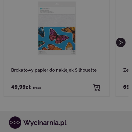
Brokatowy papier do naklejek Silhouette
Zes
49,99zł
69,
brutto