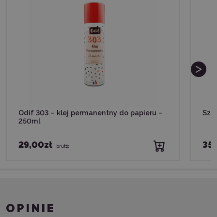
Odif 303 – klej permanentny do papieru –
Szpa
250ml
29,00zł
35,
brutto
OPINIE