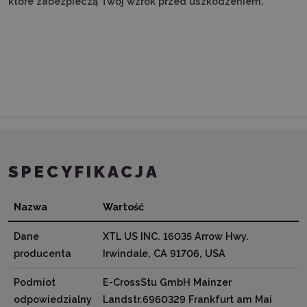
które zabezpieczą Twój wzrok przed uszkodzeniem.
SPECYFIKACJA
Nazwa
Wartość
Dane
XTL US INC. 16035 Arrow Hwy.
producenta
Irwindale, CA 91706, USA
Podmiot
E-CrossStu GmbH Mainzer
odpowiedzialny
Landstr.6960329 Frankfurt am Mai