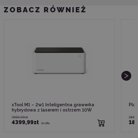
ZOBACZ RÓWNIEŻ
xTool M1 – 2w1 Inteligentna grawerka
Plot
hybrydowa z laserem i ostrzem 10W
4599,99zł
1999
4399,99zł
18
brutto