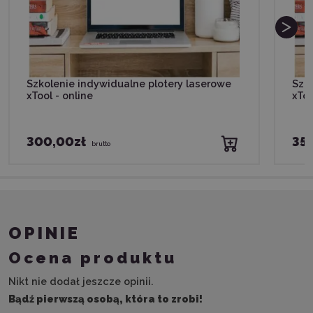
Szkolenie indywidualne plotery laserowe
Szk
xTool - online
xToo
300,00zł
35
brutto
OPINIE
Ocena produktu
Nikt nie dodał jeszcze opinii.
Bądź pierwszą osobą, która to zrobi!