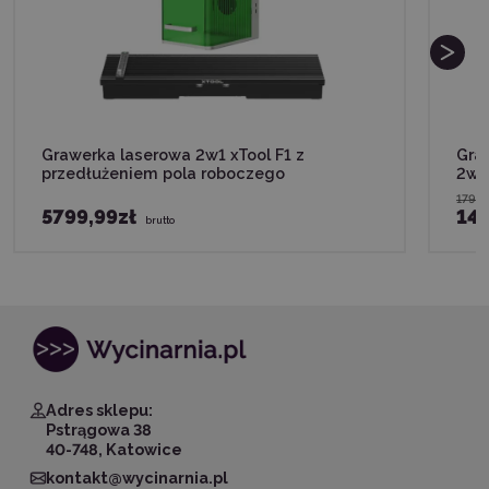
Grawerka laserowa 2w1 xTool F1 z
Graw
przedłużeniem pola roboczego
2w1
17999
5799,99zł
148
brutto
Adres sklepu:
Pstrągowa 38
40-748, Katowice
kontakt@wycinarnia.pl