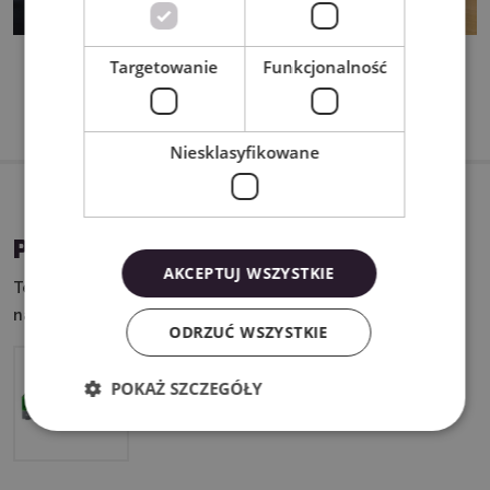
Targetowanie
Funkcjonalność
Niesklasyfikowane
PASUJĄCE URZĄDZENIA
AKCEPTUJ WSZYSTKIE
Ten produkt możesz wykorzystać w połączeniu z
następującymi urządzeniami:
ODRZUĆ WSZYSTKIE
POKAŻ SZCZEGÓŁY
xTool S1