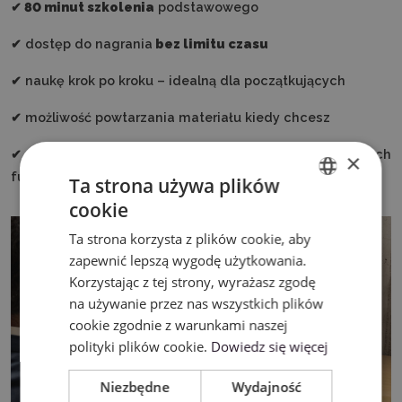
✔
80 minut szkolenia
podstawowego
✔ dostęp do nagrania
bez limitu czasu
✔ naukę krok po kroku – idealną dla początkujących
✔ możliwość powtarzania materiału kiedy chcesz
✔ fundament pod dalszą naukę bardziej zaawansowanych
×
funkcji
Ta strona używa plików
cookie
ENGLISH
Ta strona korzysta z plików cookie, aby
POLISH
zapewnić lepszą wygodę użytkowania.
Korzystając z tej strony, wyrażasz zgodę
na używanie przez nas wszystkich plików
cookie zgodnie z warunkami naszej
polityki plików cookie.
Dowiedz się więcej
Niezbędne
Wydajność