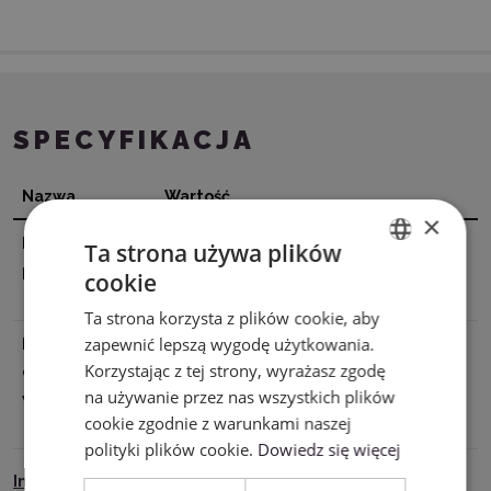
SPECYFIKACJA
Nazwa
Wartość
×
Dane
Silhouette America® Inc.618 N. 2000
Ta strona używa plików
producenta
W.Lindon, Utah 84042, USA
cookie
ENGLISH
support@silhouetteamerica.com
Ta strona korzysta z plików cookie, aby
POLISH
zapewnić lepszą wygodę użytkowania.
Podmiot
Graphtec Europe B.V. address:
Korzystając z tej strony, wyrażasz zgodę
odpowiedzialny
Kruisweg 801-B, 2132NG, Hoofddorp,
na używanie przez nas wszystkich plików
w UE
The Netherlands tel: 31611841511
cookie zgodnie z warunkami naszej
support@silhouetteeurope.eu
polityki plików cookie.
Dowiedz się więcej
Instrukcja Bezpieczeństwa