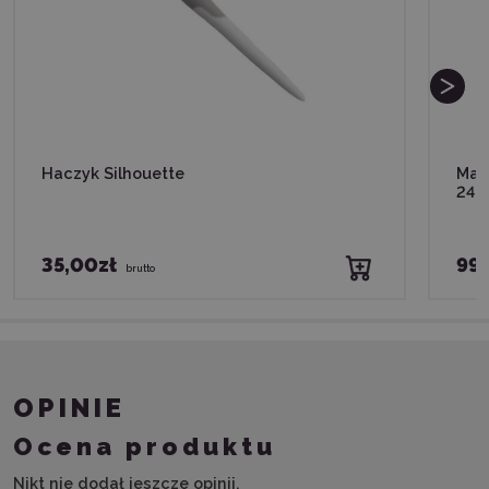
Haczyk Silhouette
Mata
24″
35,00zł
99,
brutto
OPINIE
Ocena produktu
Nikt nie dodał jeszcze opinii.