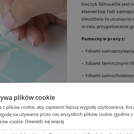
Haczyk Silhouette jes
elementów folii samoprzy
Umożliwia to usunięcie 
w celu przygotowania go
Pomocny w pracy z:
– foliami samoprzylepnym
– foliami termicznymi (fl
– foliami samochodowy
– szablonami
żywa plików cookie
a z plików cookie, aby zapewnić lepszą wygodę użytkowania. Korzy
 zgodę na używanie przez nas wszystkich plików cookie zgodnie 
ików cookie.
Dowiedz się więcej