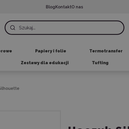
Blog
Kontakt
O nas
erowe
Papiery i folie
Termotransfer
Zestawy dla edukacji
Tufting
ilhouette