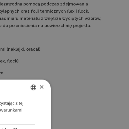
t niezawodną pomocą podczas zdejmowania
lepnych oraz folii termicznych flex i flock.
nadmiaru materiału z wnętrza wyciętych wzorów,
 do przeniesienia na powierzchnię projektu.
i (naklejki, oracal)
ex, flock)
mi
×
stając z tej
ENGLISH
z warunkami
POLISH