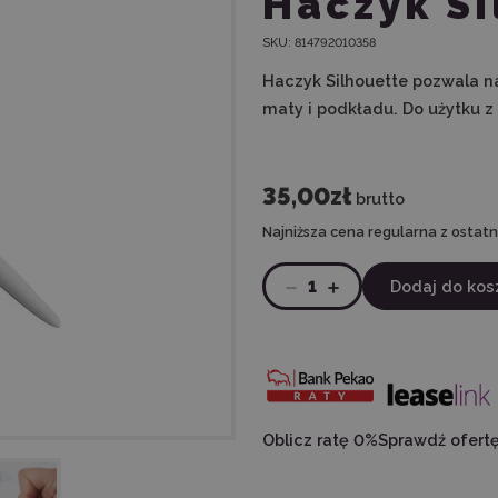
Haczyk Si
SKU:
814792010358
Haczyk Silhouette pozwala na
maty i podkładu. Do użytku z 
35,00zł
brutto
Najniższa cena regularna z ostatni
1
Dodaj do kos
Oblicz ratę 0%
Sprawdź ofert