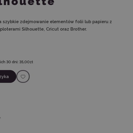
lhouette
 szybkie zdejmowanie elementów folii lub papieru z
ploterami Silhouette, Cricut oraz Brother.
ch 30 dni:
35,00zł
zyka
ę