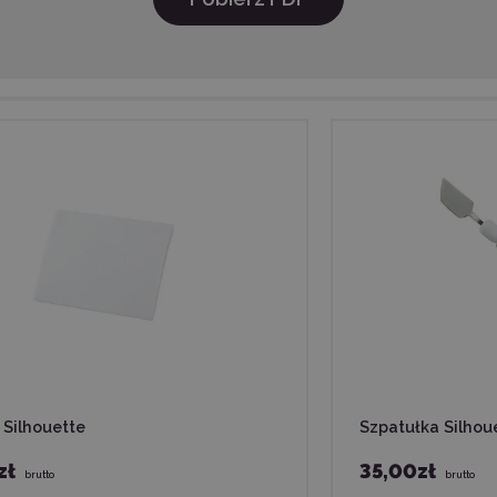
 Silhouette
Szpatułka Silhou
zł
35,00zł
brutto
brutto