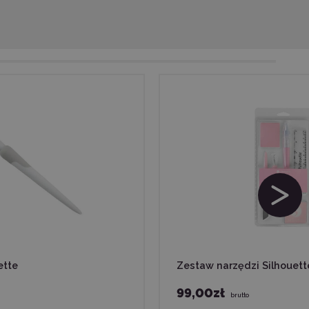
ette
Zestaw narzędzi Silhouett
99,00zł
brutto