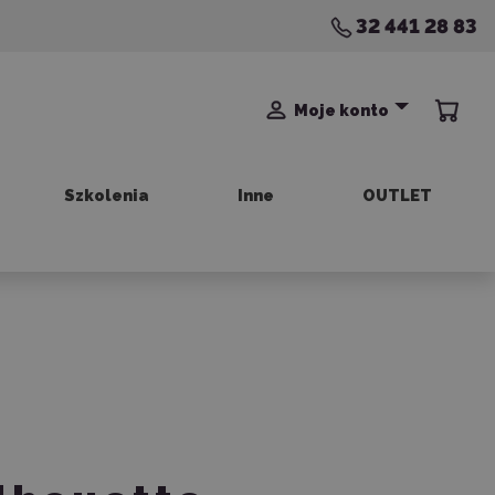
32 441 28 83
Moje konto
Szkolenia
Inne
OUTLET