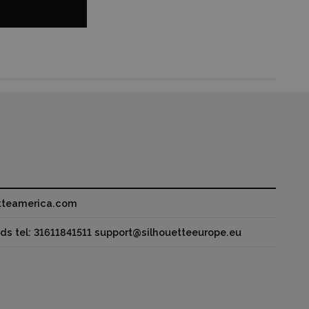
etteamerica.com
ds tel: 31611841511 support@silhouetteeurope.eu