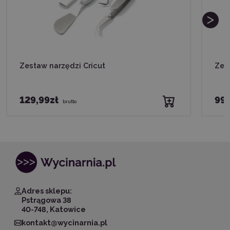
Zestaw narzędzi Cricut
Zest
129,99zł
99,
brutto
Adres sklepu:
Pstrągowa 38
40-748, Katowice
kontakt@wycinarnia.pl