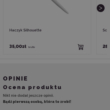
Haczyk Silhouette
Scra
35,00zł
28,
brutto
OPINIE
Ocena produktu
Nikt nie dodał jeszcze opinii.
Bądź pierwszą osobą, która to zrobi!