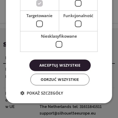
Targetowanie
Funkcjonalność
Niesklasyfikowane
SPECYFIKACJA
Nazwa
Wartość
AKCEPTUJ WSZYSTKIE
Dane
Silhouette America® Inc.618 N. 2000
producenta
W.Lindon, Utah 84042, USA
ODRZUĆ WSZYSTKIE
support@silhouetteamerica.com
POKAŻ SZCZEGÓŁY
Podmiot
Graphtec Europe B.V. address:
odpowiedzialny
Kruisweg 801-B, 2132NG, Hoofddorp,
w UE
The Netherlands tel: 31611841511
support@silhouetteeurope.eu