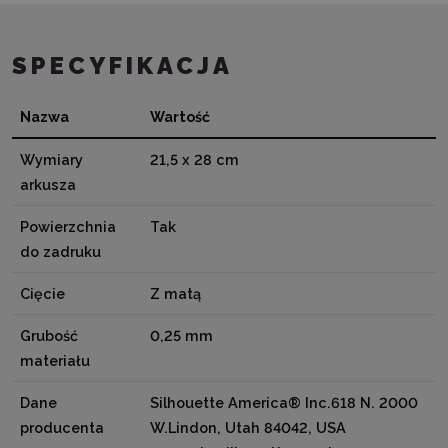
SPECYFIKACJA
Nazwa
Wartość
Wymiary
21,5 x 28 cm
arkusza
Powierzchnia
Tak
do zadruku
Cięcie
Z matą
Grubość
0,25 mm
materiału
Dane
Silhouette America® Inc.618 N. 2000
producenta
W.Lindon, Utah 84042, USA