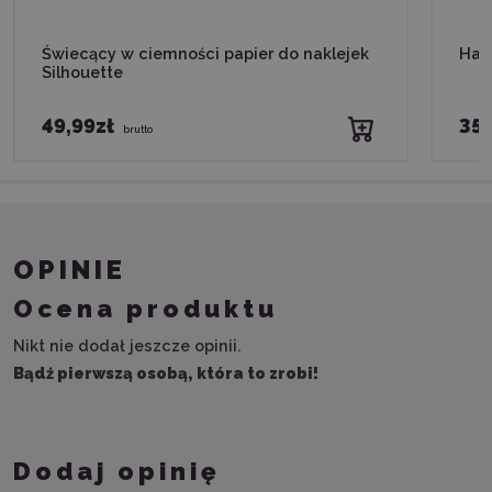
Świecący w ciemności papier do naklejek
Hac
Silhouette
49,99zł
35,
brutto
OPINIE
Ocena produktu
Nikt nie dodał jeszcze opinii.
Bądź pierwszą osobą, która to zrobi!
Dodaj opinię