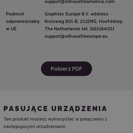
support@silhouetteamerica.com
Podmiot
Graphtec Europe B.V. address:
odpowiedzialny
Kruisweg 801-B, 2132NG, Hoofddorp,
w UE
The Netherlands tel: 31611841511
support@silhouetteeurope.eu
Pobierz PDF
PASUJĄCE URZĄDZENIA
Ten produkt możesz wykorzystać w połączeniu z
następującymi urządzeniami: