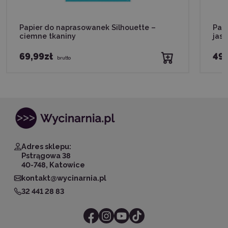
Papier do naprasowanek Silhouette –
Pap
ciemne tkaniny
jasn
69,99zł
49,
brutto
Adres sklepu:
Pstrągowa 38
40-748, Katowice
kontakt@wycinarnia.pl
32 441 28 83