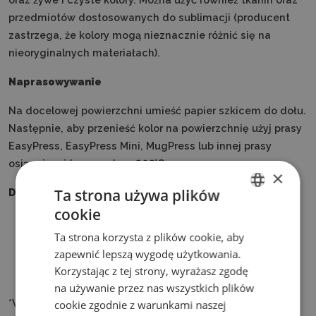
przedmiotów dostosowanych do sublimacji (producent
zastrzega, że kolory mogą nieznacznie różnić się na
nieoryginalnych materiałach).
Naprasowywanie
Na docelowej powierzchni umieść papier szkicem do dołu.
Następnie, aby przenieść kolor na powierzchnię użyj prasy
EasyPress, EasyPress Mini, MugPress lub innej prasy
osiągającej temperaturę 205°C.
×
Ta strona używa plików
Do użytku:
cookie
ENGLISH
ręcznego
Ta strona korzysta z plików cookie, aby
z ploterami Cricut Maker, Maker 3 i Cricut Explore 3
POLISH
zapewnić lepszą wygodę użytkowania.
z ploterami Silhouette*
Korzystając z tej strony, wyrażasz zgodę
z ploterami Brother*
na używanie przez nas wszystkich plików
*Wymaga umieszczenia w uchwycie na mazaki.
cookie zgodnie z warunkami naszej