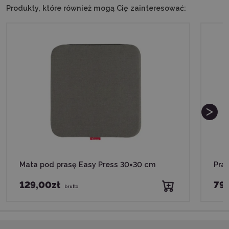
Produkty, które również mogą Cię zainteresować:
Mata pod prasę Easy Press 30×30 cm
Pras
129,00zł
79
brutto