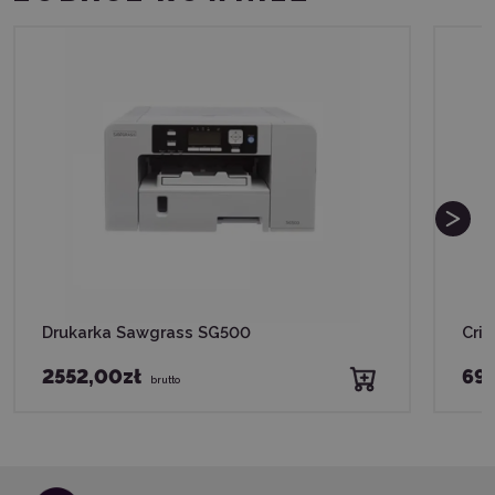
Drukarka Sawgrass SG500
Cric
2552,00zł
69,
brutto