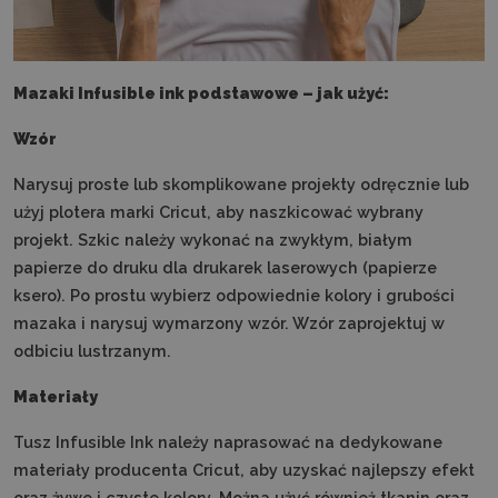
Mazaki Infusible ink podstawowe – jak użyć:
Wzór
Narysuj proste lub skomplikowane projekty odręcznie lub
użyj plotera marki Cricut, aby naszkicować wybrany
projekt. Szkic należy wykonać na zwykłym, białym
papierze do druku dla drukarek laserowych (papierze
ksero). Po prostu wybierz odpowiednie kolory i grubości
mazaka i narysuj wymarzony wzór. Wzór zaprojektuj w
odbiciu lustrzanym.
Materiały
Tusz Infusible Ink należy naprasować na dedykowane
materiały producenta Cricut, aby uzyskać najlepszy efekt
oraz żywe i czyste kolory. Można użyć również tkanin oraz