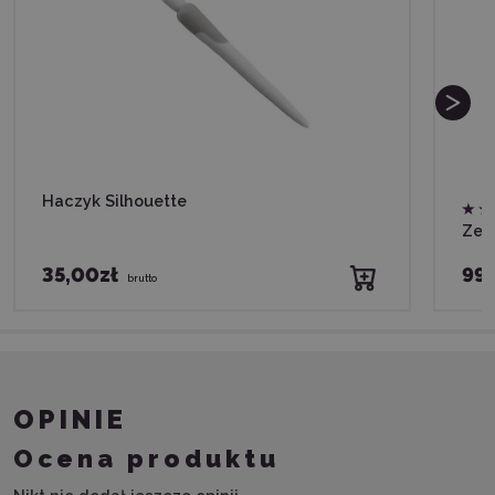
Haczyk Silhouette
Zest
35,00zł
99,
brutto
OPINIE
Ocena produktu