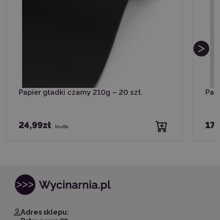
Papier gładki czarny 210g – 20 szt.
Papi
24,99zł
17,
brutto
Adres sklepu: