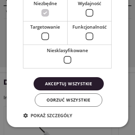
Niezbędne
Wydajność
Wymiary arkusza
A4 (21 x 29,7 cm)
Targetowanie
Funkcjonalność
Pobierz PDF
Niesklasyfikowane
DODATKOWE AKCESORIA
AKCEPTUJ WSZYSTKIE
Inni klienci kupili również:
ODRZUĆ WSZYSTKIE
POKAŻ SZCZEGÓŁY