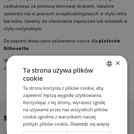
zadrukować za pomocą domowej drukarki. Idealnie
sprawdzi się w pracach scrapbookingowych w stylu retro
lub boho. Idealny do stworzenia zaproszeń lub winietek w
stylu rustykalnym.
Do papieru dołączono ustawienia cięcia dla
ploterów
Silhouette
.
×
W naszej ofercie można znaleźć również papier gładki
czarny oraz w innych wariantach kolorystycznych.
Ta strona używa plików
cookie
ENGLISH
Ta strona korzysta z plików cookie, aby
POLISH
zapewnić lepszą wygodę użytkowania.
Korzystając z tej strony, wyrażasz zgodę
na używanie przez nas wszystkich plików
cookie zgodnie z warunkami naszej
SPECYFIKACJA
polityki plików cookie.
Dowiedz się więcej
Nazwa
Wartość