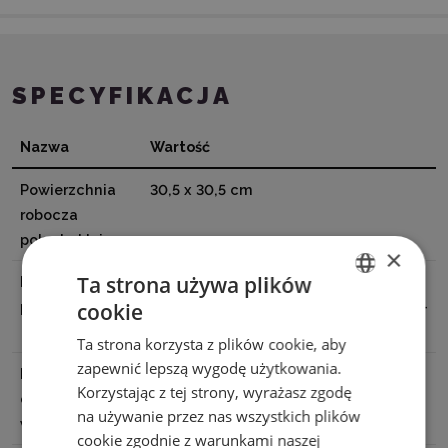
SPECYFIKACJA
Nazwa
Wartość
Powierzchnia
30,5 x 30,5 cm
robocza
pokryta klejem
×
Ta strona używa plików
Dane
BROTHER INDUSTRIES, LTD 15-1
cookie
producenta
Naeshiro-cho, Mizuho-ku, Nagoya 467-
ENGLISH
8561, Japan
Ta strona korzysta z plików cookie, aby
POLISH
zapewnić lepszą wygodę użytkowania.
Podmiot
EMB Systems Spółka z o.o., 01-382
Korzystając z tej strony, wyrażasz zgodę
odpowiedzialny
Warszawa, Szczotkarska 25, e-mail:
na używanie przez nas wszystkich plików
w UE
Biuro@emb.com.pl
cookie zgodnie z warunkami naszej