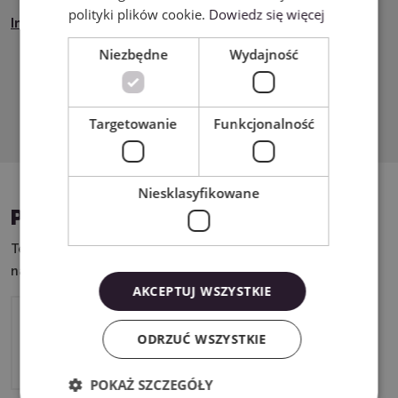
polityki plików cookie.
Dowiedz się więcej
Instrukcja Bezpieczeństwa
Niezbędne
Wydajność
Pobierz PDF
Targetowanie
Funkcjonalność
Niesklasyfikowane
PASUJĄCE URZĄDZENIA
Ten produkt możesz wykorzystać w połączeniu z
następującymi urządzeniami:
AKCEPTUJ WSZYSTKIE
Brother SDX1250
ODRZUĆ WSZYSTKIE
POKAŻ SZCZEGÓŁY