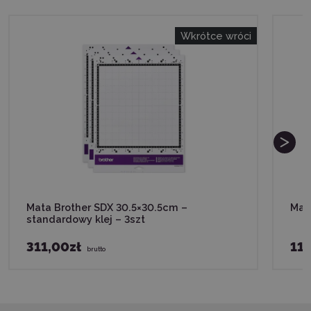
Wkrótce wróci
Mata Brother SDX 30.5×30.5cm –
Mata
standardowy klej – 3szt
311,00zł
118
brutto