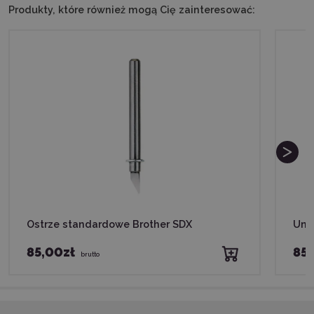
Produkty, które również mogą Cię zainteresować:
Ostrze standardowe Brother SDX
Uni
85,00zł
85,
brutto